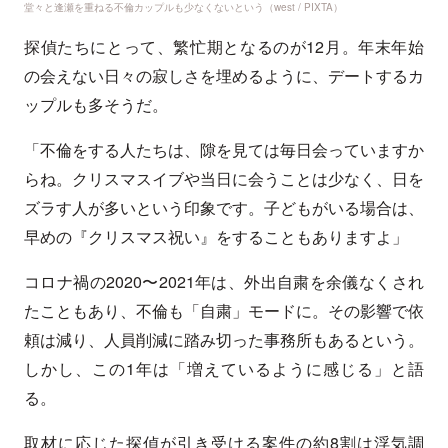
堂々と逢瀬を重ねる不倫カップルも少なくないという（west / PIXTA）
探偵たちにとって、繁忙期となるのが12月。年末年始
の会えない日々の寂しさを埋めるように、デートするカ
ップルも多そうだ。
「不倫をする人たちは、隙を見ては毎日会っていますか
らね。クリスマスイブや当日に会うことは少なく、日を
ズラす人が多いという印象です。子どもがいる場合は、
早めの『クリスマス祝い』をすることもありますよ」
コロナ禍の2020〜2021年は、外出自粛を余儀なくされ
たこともあり、不倫も「自粛」モードに。その影響で依
頼は減り、人員削減に踏み切った事務所もあるという。
しかし、この1年は「増えているように感じる」と語
る。
取材に応じた探偵が引き受ける案件の約8割は浮気調