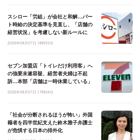
スシロー「労組」が会社と和解…パー
ト時給の決定基準を見直し、「店舗の
経営状況」を考慮しない新ルールに
2026年08月07日 18時53分
セブン加盟店「トイレだけ利用客」へ
の強要未遂容疑、経営者夫婦は不起
訴…本部「店舗は一時休業している」
2026年08月07日 17時04分
「社会が分断されるほうが怖い」外国
籍者を四半世紀支えた鈴木雅子弁護士
が危惧する日本の排外化