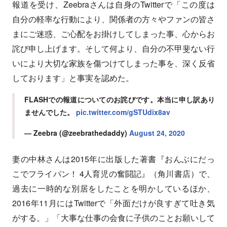
報道を受け、Zeebraさんは自身のTwitterで「この度は
自分の軽率な行動により、関係者の方々やファンの皆さ
まにご迷惑、ご心配をお掛けしてしまった事、心からお
詫び申し上げます。そして何より、自分の不甲斐ない行
いにより大切な家族を傷つけてしまった事を、深く反省
しております」と事実を認めた。
FLASHでの報道についてのお詫びです。本当に申し訳あり
ませんでした。
pic.twitter.com/gSTUdix8av
— Zeebra (@zeebrathedaddy)
August 24, 2020
妻の中林さんは2015年に出版した著書『おんぶにだっ
こでフライパン！ 4人育児の奮闘記』（角川書店）で、
過去に一時的な別居をしたことを明かしているほか、
2016年11月にはTwitterで「外面だけが良すぎて吐き気
がする。」「大事な仕事の会食に子供のことお願いして