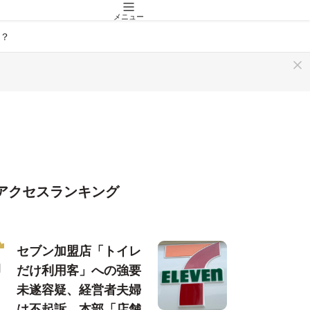
メニュー
？
アクセスランキング
セブン加盟店「トイレ
だけ利用客」への強要
未遂容疑、経営者夫婦
は不起訴…本部「店舗