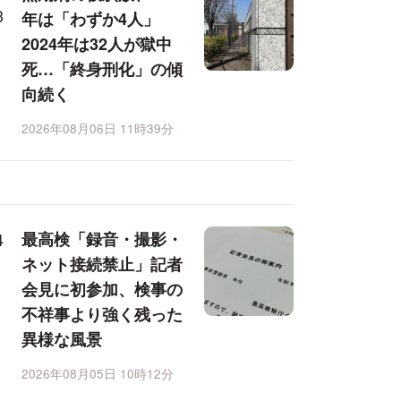
年は「わずか4人」
2024年は32人が獄中
死…「終身刑化」の傾
向続く
2026年08月06日 11時39分
最高検「録音・撮影・
ネット接続禁止」記者
会見に初参加、検事の
不祥事より強く残った
異様な風景
2026年08月05日 10時12分