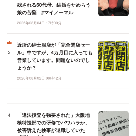
残される60代母、結婚をためらう
娘の苦悩 #マイノーマル
2026年08月04日 17時00分
近所の紳士服店が「完全閉店セー
ル」中ですが、4カ月目に入っても
営業しています。問題ないのでし
ょうか？
2026年08月02日 09時42分
「違法捜査を強要された」大阪地
検特捜部での研修でパワハラか、
被害訴えた検事が退職していた