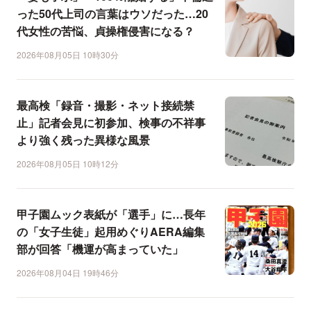
った50代上司の言葉はウソだった…20
代女性の苦悩、貞操権侵害になる？
2026年08月05日 10時30分
最高検「録音・撮影・ネット接続禁
止」記者会見に初参加、検事の不祥事
より強く残った異様な風景
2026年08月05日 10時12分
甲子園ムック表紙が「選手」に…長年
の「女子生徒」起用めぐりAERA編集
部が回答「機運が高まっていた」
2026年08月04日 19時46分