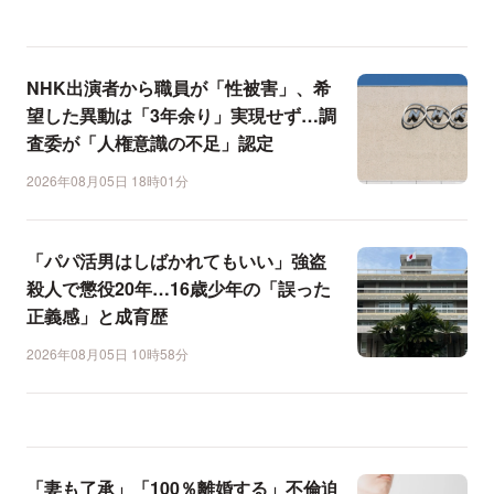
NHK出演者から職員が「性被害」、希
望した異動は「3年余り」実現せず…調
査委が「人権意識の不足」認定
2026年08月05日 18時01分
「パパ活男はしばかれてもいい」強盗
殺人で懲役20年…16歳少年の「誤った
正義感」と成育歴
2026年08月05日 10時58分
「妻も了承」「100％離婚する」不倫迫