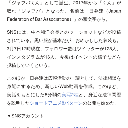
「ジャフバくん」として誕生。2017年から「くん」が
取れ「ジャフバ」となった。名前は「日弁連（Japan
Federation of Bar Associations）」の頭文字から。
SNSには、中本和洋会長とのツーショットなどが投稿
されている。黒い服が基本だが、おめかしした衣装も。
3月7日17時現在、フォロワー数はツイッターが128人、
インスタグラムが16人。今後はイベントの様子などを
投稿していくという。
このほか、日弁連は広報活動の一環として、法律相談を
身近にするため、新しいWeb動画を作成。このほど、
実話をもとにした5分弱の
実写2種
と、身近な法律問題
を説明した
ショートアニメ8パターン
の公開を始めた。
▼SNSアカウント