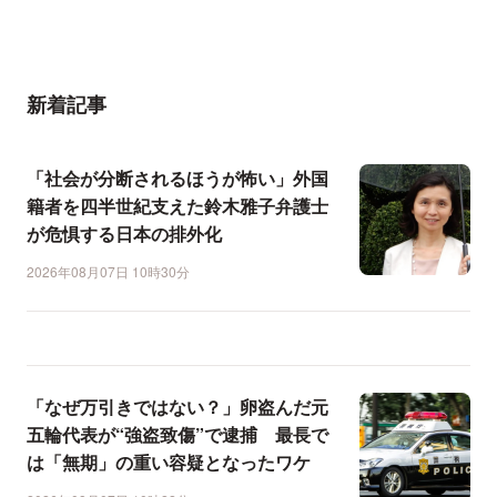
新着記事
「社会が分断されるほうが怖い」外国
籍者を四半世紀支えた鈴木雅子弁護士
が危惧する日本の排外化
2026年08月07日 10時30分
「なぜ万引きではない？」卵盗んだ元
五輪代表が“強盗致傷”で逮捕 最長で
は「無期」の重い容疑となったワケ