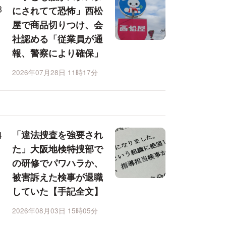
にされてて恐怖」西松
屋で商品切りつけ、会
社認める「従業員が通
報、警察により確保」
2026年07月28日 11時17分
「違法捜査を強要され
た」大阪地検特捜部で
の研修でパワハラか、
被害訴えた検事が退職
していた【手記全文】
2026年08月03日 15時05分