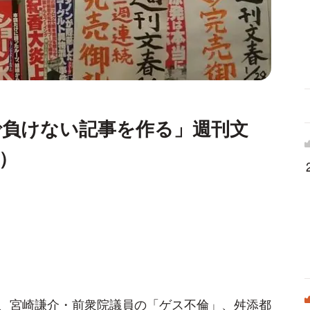
で負けない記事を作る」週刊文
）
、宮崎謙介・前衆院議員の「ゲス不倫」、舛添都