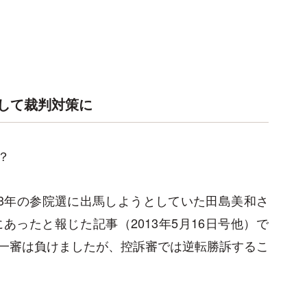
して裁判対策に
？
13年の参院選に出馬しようとしていた田島美和さ
ったと報じた記事（2013年5月16日号他）で
一審は負けましたが、控訴審では逆転勝訴するこ