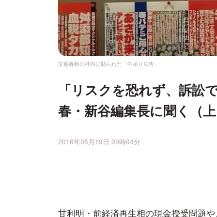
文藝春秋の社内に貼られた「中吊り広告」
「リスクを恐れず、訴訟
春・新谷編集長に聞く（上
2016年06月19日 09時04分
甘利明・前経済再生相の現金授受問題や