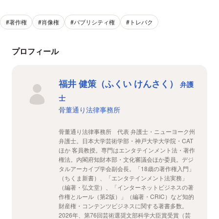
#著作権
#肖像権
#パブリシティ権
#トレパク
プロフィール
福井 健策（ふくい けんさく）
弁護
士
骨董通り法律事務所
骨董通り法律事務所 代表 弁護士・ニューヨーク州
弁護士。日本大学芸術学部・神戸大学大学院・CAT
ほか 客員教授。専門はエンタテインメント法・著作
権法。内閣府知財本部・文化審議会ほか委員。デジ
タルアーカイブ学会副会長。「18歳の著作権入門」
（ちくま新書）、「エンタテインメント法実務」
（編著・弘文堂）、「インターネットビジネスの著
作権とルール（第2版）」（編著・CRIC）など知的
財産権・コンテンツビジネスに関する著書多数。
2026年、第76回芸術選奨文部科学大臣賞受賞（芸