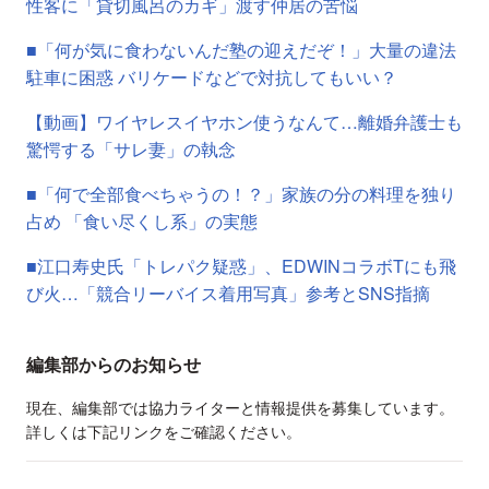
性客に「貸切風呂のカギ」渡す仲居の苦悩
■「何が気に食わないんだ塾の迎えだぞ！」大量の違法
駐車に困惑 バリケードなどで対抗してもいい？
【動画】ワイヤレスイヤホン使うなんて…離婚弁護士も
驚愕する「サレ妻」の執念
■「何で全部食べちゃうの！？」家族の分の料理を独り
占め 「食い尽くし系」の実態
■江口寿史氏「トレパク疑惑」、EDWINコラボTにも飛
び火…「競合リーバイス着用写真」参考とSNS指摘
編集部からのお知らせ
現在、編集部では協力ライターと情報提供を募集しています。
詳しくは下記リンクをご確認ください。