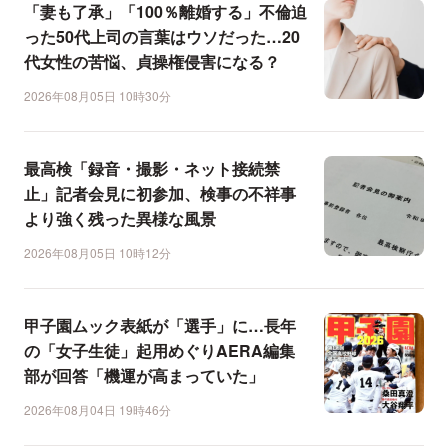
「妻も了承」「100％離婚する」不倫迫
った50代上司の言葉はウソだった…20
代女性の苦悩、貞操権侵害になる？
2026年08月05日 10時30分
最高検「録音・撮影・ネット接続禁
止」記者会見に初参加、検事の不祥事
より強く残った異様な風景
2026年08月05日 10時12分
甲子園ムック表紙が「選手」に…長年
の「女子生徒」起用めぐりAERA編集
部が回答「機運が高まっていた」
2026年08月04日 19時46分