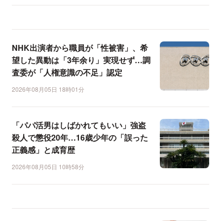
NHK出演者から職員が「性被害」、希
望した異動は「3年余り」実現せず…調
査委が「人権意識の不足」認定
2026年08月05日 18時01分
「パパ活男はしばかれてもいい」強盗
殺人で懲役20年…16歳少年の「誤った
正義感」と成育歴
2026年08月05日 10時58分