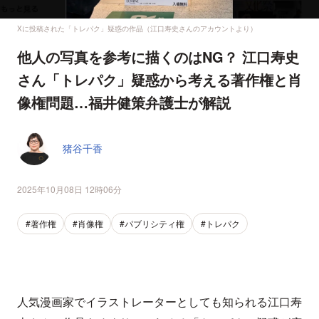
Xに投稿された「トレパク」疑惑の作品（江口寿史さんのアカウントより）
他人の写真を参考に描くのはNG？ 江口寿史
さん「トレパク」疑惑から考える著作権と肖
像権問題…福井健策弁護士が解説
猪谷千香
2025年10月08日 12時06分
#著作権
#肖像権
#パブリシティ権
#トレパク
人気漫画家でイラストレーターとしても知られる江口寿