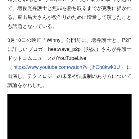
で、壇俊光弁護士と無罪を勝ち取るまでが克明に描かれ
る。東出昌大さんが役作りのために増量して演じたこと
も話題となっている。
3月10日の映画「Winny」公開前に、壇弁護士と、P2P
に詳しいブロガーheatwave_p2p（熱波）さんが弁護士
ドットコムニュースのYouTubeLive
（https://www.youtube.com/watch?v=jjhQh8kwk3U）
に
出演し、テクノロジーの未来や法規制のあり方について
議論をかわした。