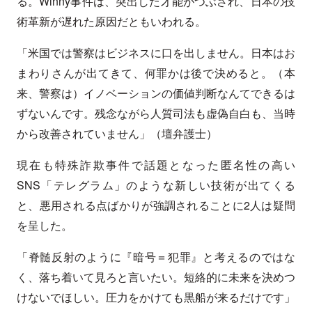
る。Winny事件は、突出した才能がつぶされ、日本の技
術革新が遅れた原因だともいわれる。
「米国では警察はビジネスに口を出しません。日本はお
まわりさんが出てきて、何罪かは後で決めると。（本
来、警察は）イノベーションの価値判断なんてできるは
ずないんです。残念ながら人質司法も虚偽自白も、当時
から改善されていません」（壇弁護士）
現在も特殊詐欺事件で話題となった匿名性の高い
SNS「テレグラム」のような新しい技術が出てくる
と、悪用される点ばかりが強調されることに2人は疑問
を呈した。
「脊髄反射のように『暗号＝犯罪』と考えるのではな
く、落ち着いて見ろと言いたい。短絡的に未来を決めつ
けないでほしい。圧力をかけても黒船が来るだけです」