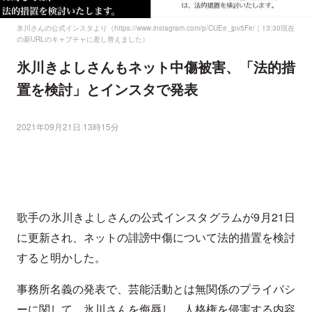
氷川さんの公式インスタより（https://www.instagram.com/p/CUEe_jpv5Fe/｜13:30現在
の新URLのキャプチャに差し替えました）
氷川きよしさんもネット中傷被害、「法的措
置を検討」とインスタで発表
2021年09月21日 13時15分
歌手の氷川きよしさんの公式インスタグラムが9月21日
に更新され、ネットの誹謗中傷について法的措置を検討
すると明かした。
事務所名義の発表で、芸能活動とは無関係のプライバシ
ーに関して、氷川さんを侮辱し、人格権を侵害する内容