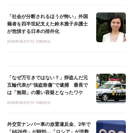
「社会が分断されるほうが怖い」外国
籍者を四半世紀支えた鈴木雅子弁護士
が危惧する日本の排外化
2026年08月07日 10時30分
「なぜ万引きではない？」卵盗んだ元
五輪代表が“強盗致傷”で逮捕 最長で
は「無期」の重い容疑となったワケ
2026年08月07日 10時22分
外交官ナンバー車の放置違反金、2年で
「6626件」が時効…「ロシア」が半数