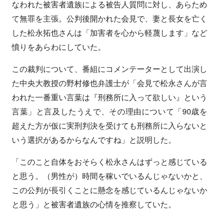
なわれた被害者遺族による被告人質問に対し、あらため
て無罪を主張。公判後開かれた会見で、妻と長女を亡く
した松永拓也さんは「加害者を心から軽蔑します」など
憤りをあらわにしていた。
この裁判について、番組にコメンテーターとして出演し
た中央大教授の野村修也弁護士が「会見で松永さんが言
われた一番重い言葉は『刑務所に入って欲しい』という
言葉」と言及したうえで、その理由について「90歳を
超えた方が仮に実刑判決を受けても刑務所に入らないと
いう選択があるからなんですね」と説明した。
「このこと自体をおそらく松永さんはずっと感じている
と思う。（男性が）時間を稼いでいるんじゃないかと、
この公判が長引くことに懸念を感じているんじゃないか
と思う」と被害者遺族の心情を推察していた。