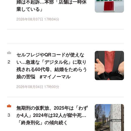
婦は不起訴…本部「店舗は一時休
業している」
2026年08月07日 17時04分
セルフレジやQRコードが使えな
い…急速な「デジタル化」に取り
残される60代母、結婚をためらう
娘の苦悩 #マイノーマル
2026年08月04日 17時00分
無期刑の仮釈放、2025年は「わず
か4人」2024年は32人が獄中死…
「終身刑化」の傾向続く