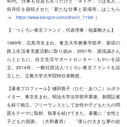
40代、仕事も住居も失ったけど「ネトゲ」では名人…
依存症を脱却させた「新たな仕事と居場所」はこちら
→
https://www.bengo4.com/other/n_7198/
）
【「つくろい東京ファンド」代表理事・稲葉剛さん】
1969年、広島市生まれ。東京大学教養学部卒。新宿の
路上生活者支援活動に取り組み、2001年、湯浅誠さん
らとともに、自立生活サポートセンター・もやいを設
立。2014年、一般社団法人つくろい東京ファンドを設
立した。立教大学大学院特任准教授。
【著者プロフィール】樋田敦子（ひだ・あつこ）ルポラ
イター。東京生まれ。明治大学法学部卒業後、新聞記者
を経て独立。フリーランスとして女性や子どもたちの問
題をテーマに取材、執筆を続けてきた。著書に「女性と
子どもの貧困」（大和書房）、「僕らの大きな夢の絵