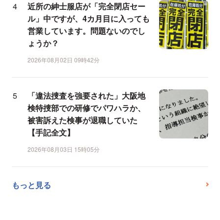
近所の紳士服店が「完全閉店セー
ル」中ですが、4カ月目に入っても
営業しています。問題ないのでし
ょうか？
2026年08月02日 09時42分
「違法捜査を強要された」大阪地
検特捜部での研修でパワハラか、
被害訴えた検事が退職していた
【手記全文】
2026年08月03日 15時05分
もっと見る