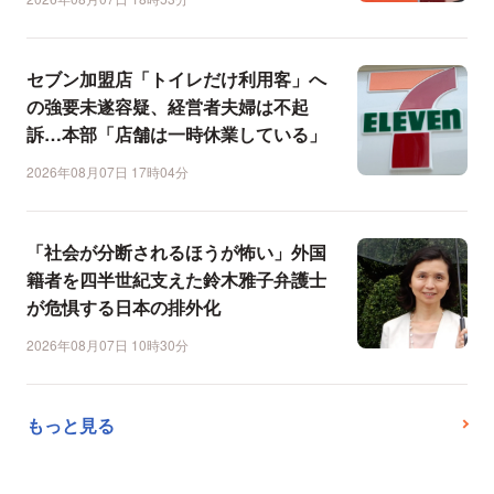
セブン加盟店「トイレだけ利用客」へ
の強要未遂容疑、経営者夫婦は不起
訴…本部「店舗は一時休業している」
2026年08月07日 17時04分
「社会が分断されるほうが怖い」外国
籍者を四半世紀支えた鈴木雅子弁護士
が危惧する日本の排外化
2026年08月07日 10時30分
もっと見る