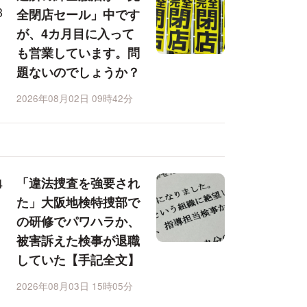
全閉店セール」中です
が、4カ月目に入って
も営業しています。問
題ないのでしょうか？
2026年08月02日 09時42分
「違法捜査を強要され
た」大阪地検特捜部で
の研修でパワハラか、
被害訴えた検事が退職
していた【手記全文】
2026年08月03日 15時05分