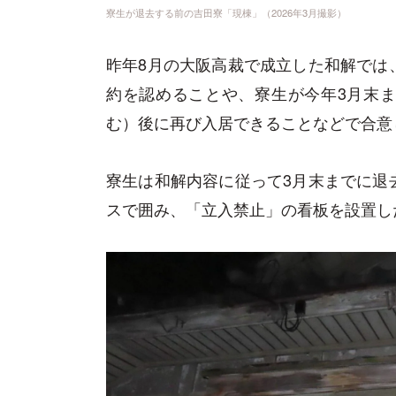
寮生が退去する前の吉田寮「現棟」（2026年3月撮影）
昨年8月の大阪高裁で成立した和解では
約を認めることや、寮生が今年3月末
む）後に再び入居できることなどで合意
寮生は和解内容に従って3月末までに退
スで囲み、「立入禁止」の看板を設置し