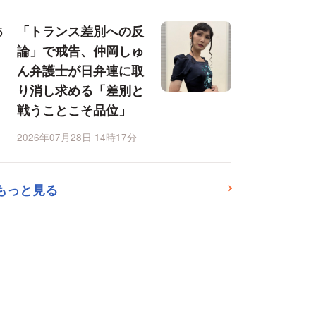
「トランス差別への反
論」で戒告、仲岡しゅ
ん弁護士が日弁連に取
り消し求める「差別と
戦うことこそ品位」
2026年07月28日 14時17分
もっと見る