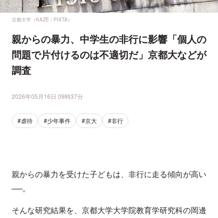
京都大学（KAZE / PIXTA）
親からの暴力、中学生の非行に影響「個人の
問題で片付けるのは不適切だ」京都大などが
調査
2026年05月16日 09時37分
#虐待
#少年事件
#京大
#非行
親からの暴力を受けた子どもは、非行に走る傾向が高い
──。
そんな研究結果を、京都大学大学院教育学研究科の岡邊