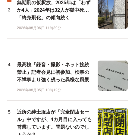
無期刑の仮釈放、2025年は「わず
か4人」2024年は32人が獄中死…
「終身刑化」の傾向続く
2026年08月06日 11時39分
最高検「録音・撮影・ネット接続
禁止」記者会見に初参加、検事の
不祥事より強く残った異様な風景
2026年08月05日 10時12分
近所の紳士服店が「完全閉店セー
ル」中ですが、4カ月目に入っても
営業しています。問題ないのでし
ょうか？