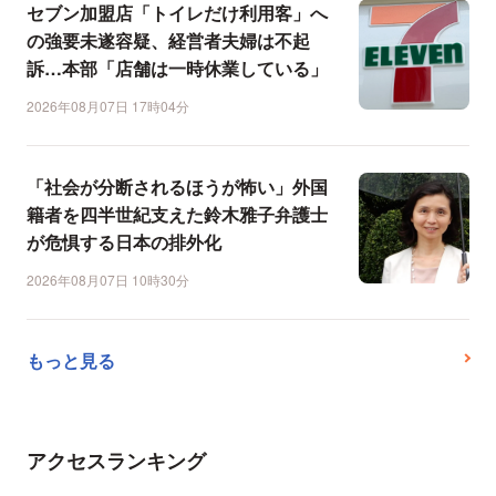
セブン加盟店「トイレだけ利用客」へ
の強要未遂容疑、経営者夫婦は不起
訴…本部「店舗は一時休業している」
2026年08月07日 17時04分
「社会が分断されるほうが怖い」外国
籍者を四半世紀支えた鈴木雅子弁護士
が危惧する日本の排外化
2026年08月07日 10時30分
もっと見る
アクセスランキング