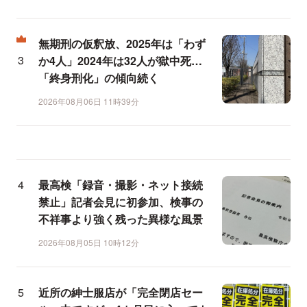
無期刑の仮釈放、2025年は「わず
か4人」2024年は32人が獄中死…
「終身刑化」の傾向続く
2026年08月06日 11時39分
最高検「録音・撮影・ネット接続
禁止」記者会見に初参加、検事の
不祥事より強く残った異様な風景
2026年08月05日 10時12分
近所の紳士服店が「完全閉店セー