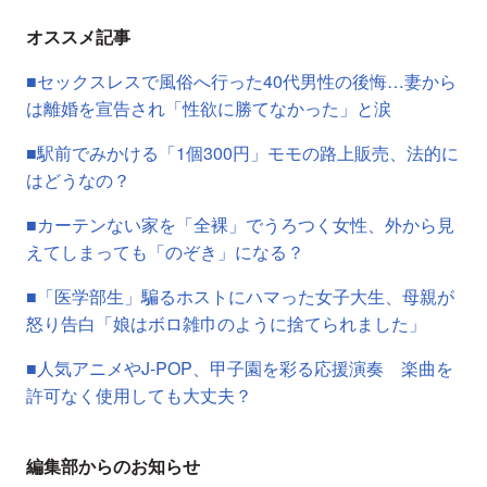
オススメ記事
■セックスレスで風俗へ行った40代男性の後悔…妻から
は離婚を宣告され「性欲に勝てなかった」と涙
■駅前でみかける「1個300円」モモの路上販売、法的に
はどうなの？
■カーテンない家を「全裸」でうろつく女性、外から見
えてしまっても「のぞき」になる？
■「医学部生」騙るホストにハマった女子大生、母親が
怒り告白「娘はボロ雑巾のように捨てられました」
■人気アニメやJ-POP、甲子園を彩る応援演奏 楽曲を
許可なく使用しても大丈夫？
編集部からのお知らせ