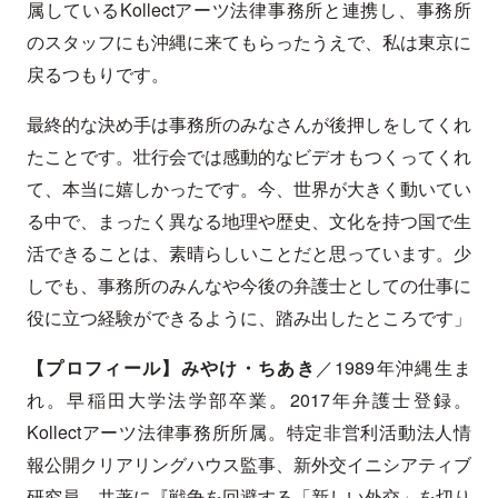
属しているKollectアーツ法律事務所と連携し、事務所
のスタッフにも沖縄に来てもらったうえで、私は東京に
戻るつもりです。
最終的な決め手は事務所のみなさんが後押しをしてくれ
たことです。壮行会では感動的なビデオもつくってくれ
て、本当に嬉しかったです。今、世界が大きく動いてい
る中で、まったく異なる地理や歴史、文化を持つ国で生
活できることは、素晴らしいことだと思っています。少
しでも、事務所のみんなや今後の弁護士としての仕事に
役に立つ経験ができるように、踏み出したところです」
【プロフィール】みやけ・ちあき
／1989年沖縄生ま
れ。早稲田大学法学部卒業。2017年弁護士登録。
Kollectアーツ法律事務所所属。特定非営利活動法人情
報公開クリアリングハウス監事、新外交イニシアティブ
研究員。共著に『戦争を回避する「新しい外交」を切り