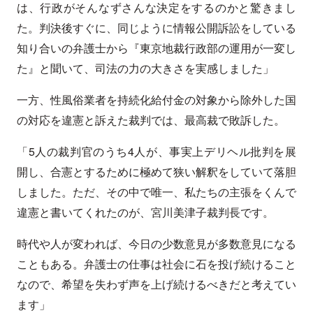
は、行政がそんなずさんな決定をするのかと驚きまし
た。判決後すぐに、同じように情報公開訴訟をしている
知り合いの弁護士から『東京地裁行政部の運用が一変し
た』と聞いて、司法の力の大きさを実感しました」
一方、性風俗業者を持続化給付金の対象から除外した国
の対応を違憲と訴えた裁判では、最高裁で敗訴した。
「5人の裁判官のうち4人が、事実上デリヘル批判を展
開し、合憲とするために極めて狭い解釈をしていて落胆
しました。ただ、その中で唯一、私たちの主張をくんで
違憲と書いてくれたのが、宮川美津子裁判長です。
時代や人が変われば、今日の少数意見が多数意見になる
こともある。弁護士の仕事は社会に石を投げ続けること
なので、希望を失わず声を上げ続けるべきだと考えてい
ます」