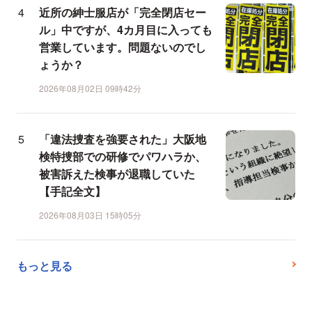
近所の紳士服店が「完全閉店セー
ル」中ですが、4カ月目に入っても
営業しています。問題ないのでし
ょうか？
2026年08月02日 09時42分
「違法捜査を強要された」大阪地
検特捜部での研修でパワハラか、
被害訴えた検事が退職していた
【手記全文】
2026年08月03日 15時05分
もっと見る