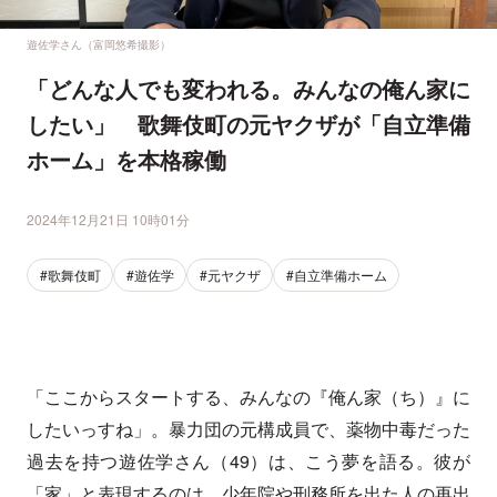
遊佐学さん（富岡悠希撮影）
「どんな人でも変われる。みんなの俺ん家に
したい」 歌舞伎町の元ヤクザが「自立準備
ホーム」を本格稼働
2024年12月21日 10時01分
#歌舞伎町
#遊佐学
#元ヤクザ
#自立準備ホーム
「ここからスタートする、みんなの『俺ん家（ち）』に
したいっすね」。暴力団の元構成員で、薬物中毒だった
過去を持つ遊佐学さん（49）は、こう夢を語る。彼が
「家」と表現するのは、少年院や刑務所を出た人の再出