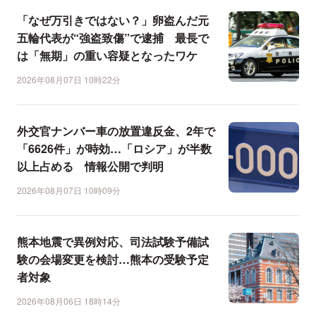
「なぜ万引きではない？」卵盗んだ元
五輪代表が“強盗致傷”で逮捕 最長で
は「無期」の重い容疑となったワケ
2026年08月07日 10時22分
外交官ナンバー車の放置違反金、2年で
「6626件」が時効…「ロシア」が半数
以上占める 情報公開で判明
2026年08月07日 10時09分
熊本地震で異例対応、司法試験予備試
験の会場変更を検討…熊本の受験予定
者対象
2026年08月06日 18時14分