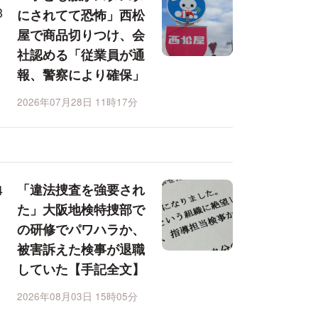
にされてて恐怖」西松
屋で商品切りつけ、会
社認める「従業員が通
報、警察により確保」
2026年07月28日 11時17分
「違法捜査を強要され
た」大阪地検特捜部で
の研修でパワハラか、
被害訴えた検事が退職
していた【手記全文】
2026年08月03日 15時05分