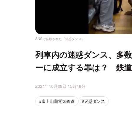
SNSで拡散された「迷惑ダンス」
列車内の迷惑ダンス、多
ーに成立する罪は？ 鉄道
2024年10月28日 15時48分
#富士山麓電気鉄道
#迷惑ダンス