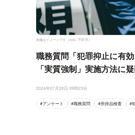
画像はイメージです（mits / PIXTA）
職務質問「犯罪抑止に有効
「実質強制」実施方法に疑
2024年07月28日 09時23分
#アンケート
#職務質問
#所持品検査
#