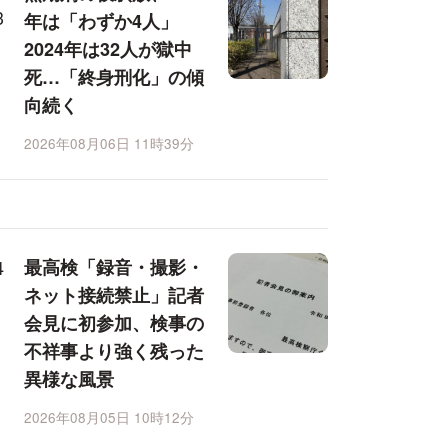
年は「わずか4人」
2024年は32人が獄中
死…「終身刑化」の傾
向続く
2026年08月06日 11時39分
最高検「録音・撮影・
ネット接続禁止」記者
会見に初参加、検事の
不祥事より強く残った
異様な風景
2026年08月05日 10時12分