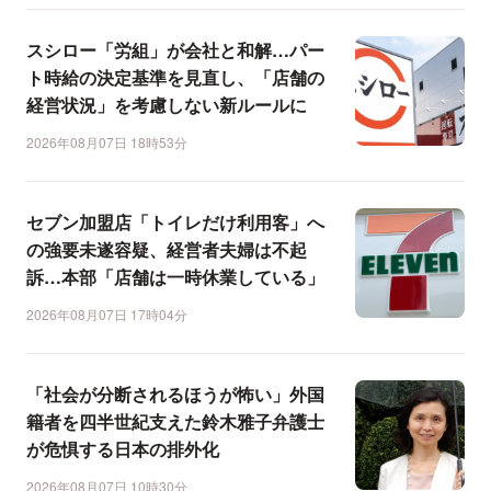
スシロー「労組」が会社と和解…パー
ト時給の決定基準を見直し、「店舗の
経営状況」を考慮しない新ルールに
2026年08月07日 18時53分
セブン加盟店「トイレだけ利用客」へ
の強要未遂容疑、経営者夫婦は不起
訴…本部「店舗は一時休業している」
2026年08月07日 17時04分
「社会が分断されるほうが怖い」外国
籍者を四半世紀支えた鈴木雅子弁護士
が危惧する日本の排外化
2026年08月07日 10時30分