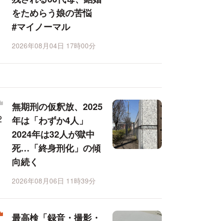
をためらう娘の苦悩
#マイノーマル
2026年08月04日 17時00分
無期刑の仮釈放、2025
年は「わずか4人」
2024年は32人が獄中
死…「終身刑化」の傾
向続く
2026年08月06日 11時39分
最高検「録音・撮影・