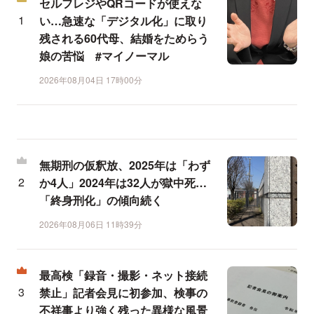
セルフレジやQRコードが使えな
い…急速な「デジタル化」に取り
残される60代母、結婚をためらう
娘の苦悩 #マイノーマル
2026年08月04日 17時00分
無期刑の仮釈放、2025年は「わず
か4人」2024年は32人が獄中死…
「終身刑化」の傾向続く
2026年08月06日 11時39分
最高検「録音・撮影・ネット接続
禁止」記者会見に初参加、検事の
不祥事より強く残った異様な風景