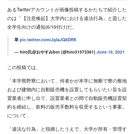
あるTwitterアカウントが画像投稿するかたちで紹介した
のは「【注意喚起】大学内における違法行為」と題した
全学生向けの通知(6/16付け)だ。
草
pic.twitter.com/JqlaJQ8DRK
— hiro氏@おやすみbot (@hiro31573361)
June 16, 2021
この投稿では、
「本学熊野寮において、何者かが本学に無断で寮の敷地
および建物内に自動販売機を設置してもらいたい旨を設
置業者に申し出て、設置業者との間で自動販売機設置契
約を締結し、飲料の販売手数料を収受するという事案」
について、
「違法な行為」と指摘したうえで、大学が所有・管理す