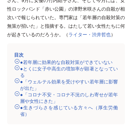
さん、9月に女優の竹内結子さん、そして今月には、女
性ロックバンド「赤い公園」の津野米咲さんの自殺が相
次いで報じられていた。専門家は「若年層の自殺対策の
無策が招いた」と指摘する。はたして若い女性たちに何
が起きているのだろうか。（
ライター・渋井哲也
）
目次
●若年層に効果的な自殺対策ができていない
●とくに女子中高生の増加率が顕著となってい
る
●「ウェルテル効果を受けやすい若年層に影響
が出た」
●「コロナ不安・コロナ不況のしわ寄せが若年
層や女性にきた」
●生きづらさを感じている方々へ（厚生労働
省）