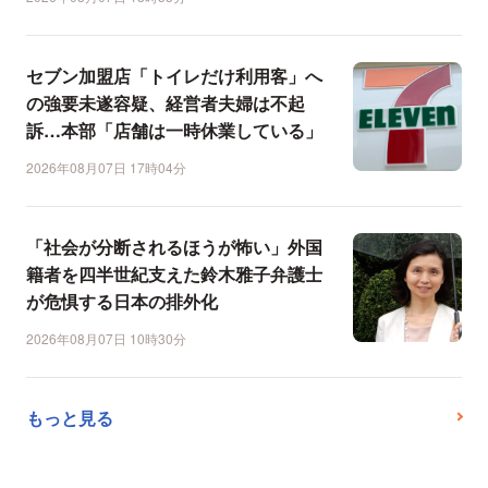
セブン加盟店「トイレだけ利用客」へ
の強要未遂容疑、経営者夫婦は不起
訴…本部「店舗は一時休業している」
2026年08月07日 17時04分
「社会が分断されるほうが怖い」外国
籍者を四半世紀支えた鈴木雅子弁護士
が危惧する日本の排外化
2026年08月07日 10時30分
もっと見る