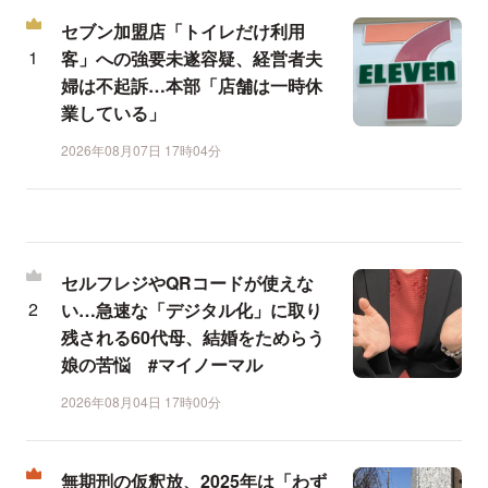
セブン加盟店「トイレだけ利用
客」への強要未遂容疑、経営者夫
婦は不起訴…本部「店舗は一時休
業している」
2026年08月07日 17時04分
セルフレジやQRコードが使えな
い…急速な「デジタル化」に取り
残される60代母、結婚をためらう
娘の苦悩 #マイノーマル
2026年08月04日 17時00分
無期刑の仮釈放、2025年は「わず