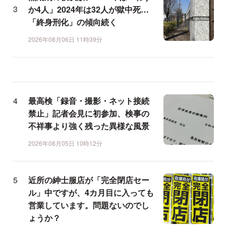
か4人」2024年は32人が獄中死…
「終身刑化」の傾向続く
2026年08月06日 11時39分
最高検「録音・撮影・ネット接続
禁止」記者会見に初参加、検事の
不祥事より強く残った異様な風景
2026年08月05日 10時12分
近所の紳士服店が「完全閉店セー
ル」中ですが、4カ月目に入っても
営業しています。問題ないのでし
ょうか？