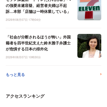
の強要未遂容疑、経営者夫婦は不起
訴…本部「店舗は一時休業している」
2026年08月07日 17時04分
「社会が分断されるほうが怖い」外国
籍者を四半世紀支えた鈴木雅子弁護士
が危惧する日本の排外化
2026年08月07日 10時30分
もっと見る
アクセスランキング