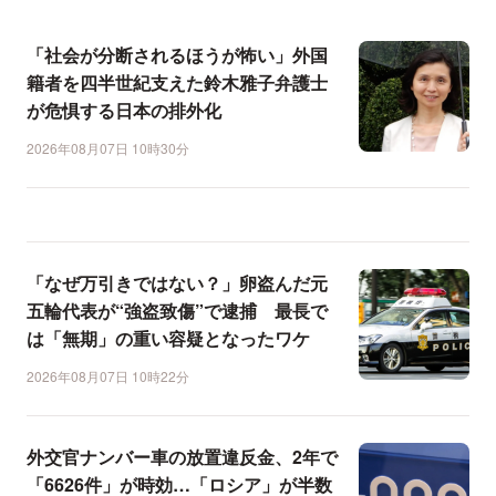
「社会が分断されるほうが怖い」外国
籍者を四半世紀支えた鈴木雅子弁護士
が危惧する日本の排外化
2026年08月07日 10時30分
「なぜ万引きではない？」卵盗んだ元
五輪代表が“強盗致傷”で逮捕 最長で
は「無期」の重い容疑となったワケ
2026年08月07日 10時22分
外交官ナンバー車の放置違反金、2年で
「6626件」が時効…「ロシア」が半数