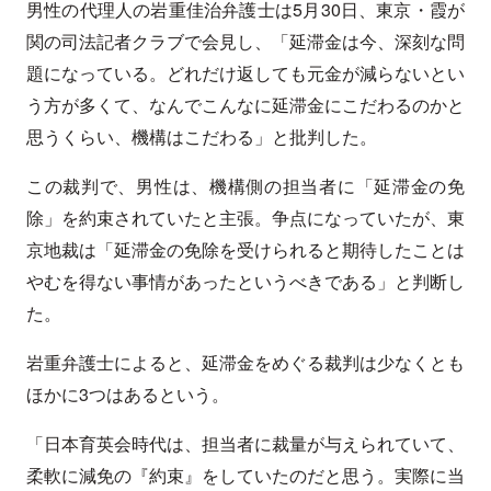
男性の代理人の岩重佳治弁護士は5月30日、東京・霞が
関の司法記者クラブで会見し、「延滞金は今、深刻な問
題になっている。どれだけ返しても元金が減らないとい
う方が多くて、なんでこんなに延滞金にこだわるのかと
思うくらい、機構はこだわる」と批判した。
この裁判で、男性は、機構側の担当者に「延滞金の免
除」を約束されていたと主張。争点になっていたが、東
京地裁は「延滞金の免除を受けられると期待したことは
やむを得ない事情があったというべきである」と判断し
た。
岩重弁護士によると、延滞金をめぐる裁判は少なくとも
ほかに3つはあるという。
「日本育英会時代は、担当者に裁量が与えられていて、
柔軟に減免の『約束』をしていたのだと思う。実際に当