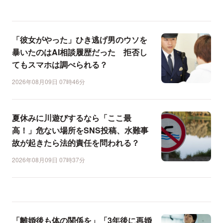
「彼女がやった」ひき逃げ男のウソを
暴いたのはAI相談履歴だった 拒否し
てもスマホは調べられる？
2026年08月09日 07時46分
夏休みに川遊びするなら「ここ最
高！」危ない場所をSNS投稿、水難事
故が起きたら法的責任を問われる？
2026年08月09日 07時37分
「離婚後も体の関係を」「3年後に再婚