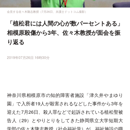
会見する佐々木隆志教授（7月26日、弁護士ドットコム撮影）
「植松君には人間の心が数パーセントある」
相模原殺傷から3年、佐々木教授が面会を振
り返る
2019年07月26日 16時30分
神奈川県相模原市の知的障害者施設「津久井やまゆり
園」で入所者19人が殺害されるなどした事件から3年を
迎えた7月26日、殺人罪などで起訴されている植松聖被
告人（29）とやりとりをしてきた静岡県立大学短期大
学部の佐々木隆志教授（社会福祉学）が、福祉施設の職