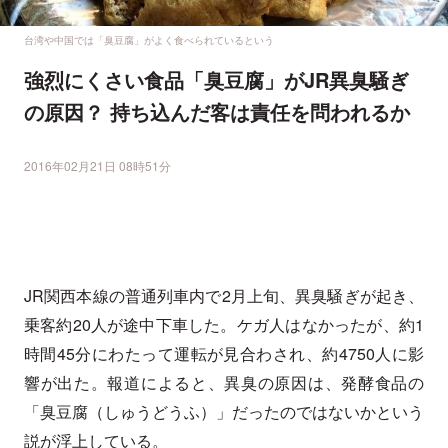
台湾や中国では「臭豆腐」がよく食べられているという
強烈にくさい食品「臭豆腐」がJR異臭騒ぎ
の原因？ 持ち込んだ客は責任を問われるか
2016年02月21日 08時51分
JR関西本線の普通列車内で2月上旬、異臭騒ぎが起き、
乗客約20人が途中下車した。ケガ人はなかったが、約1
時間45分にわたって運転が見合わされ、約4750人に影
響が出た。報道によると、異臭の原因は、発酵食品の
「臭豆腐（しゅうどうふ）」だったのではないかという
説が浮上している。