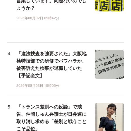
営業しています。問題ないのでし
ょうか？
2026年08月02日 09時42分
「違法捜査を強要された」大阪地
検特捜部での研修でパワハラか、
被害訴えた検事が退職していた
【手記全文】
2026年08月03日 15時05分
「トランス差別への反論」で戒
告、仲岡しゅん弁護士が日弁連に
取り消し求める「差別と戦うこと
こそ品位」