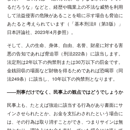
るだろうな」などと、経歴や職業上の不法な威勢を利用
して法益侵害の危険があることを暗に示す場合も脅迫に
あたると考えられています（「基本刑法Ⅱ（第3版）」
日本評論社、2023年4月参照）。
そして、人の生命、身体、自由、名誉、財産に対する害
悪の告知であれば脅迫罪（刑法222条）に該当します。
法定刑は2年以下の拘禁刑または30万以下の罰金です。
金銭回収の場面など財物を得るためであれば恐喝罪（同
法249条）に該当し、10年以下の拘禁刑となります。
——刑事だけでなく、民事上の観点ではどうでしょうか
民事上も、たとえば強迫に該当する行為があり書面にサ
インさせられたとか、お金を支払わされたという場合に
は、その行為は取り消すことができ、つまりサインは無