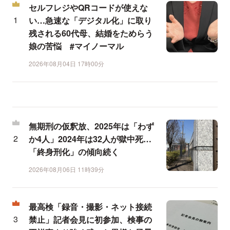
セルフレジやQRコードが使えな
い…急速な「デジタル化」に取り
残される60代母、結婚をためらう
娘の苦悩 #マイノーマル
2026年08月04日 17時00分
無期刑の仮釈放、2025年は「わず
か4人」2024年は32人が獄中死…
「終身刑化」の傾向続く
2026年08月06日 11時39分
最高検「録音・撮影・ネット接続
禁止」記者会見に初参加、検事の