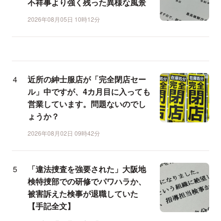
不祥事より強く残った異様な風景
2026年08月05日 10時12分
近所の紳士服店が「完全閉店セー
ル」中ですが、4カ月目に入っても
営業しています。問題ないのでし
ょうか？
2026年08月02日 09時42分
「違法捜査を強要された」大阪地
検特捜部での研修でパワハラか、
被害訴えた検事が退職していた
【手記全文】