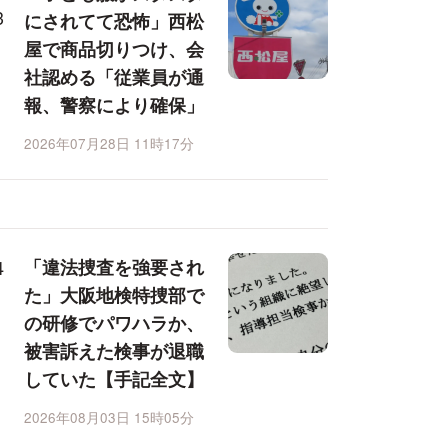
にされてて恐怖」西松
屋で商品切りつけ、会
社認める「従業員が通
報、警察により確保」
2026年07月28日 11時17分
「違法捜査を強要され
た」大阪地検特捜部で
の研修でパワハラか、
被害訴えた検事が退職
していた【手記全文】
2026年08月03日 15時05分