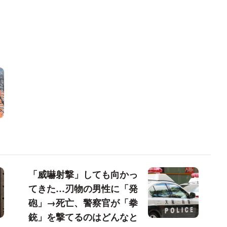
「威嚇射撃」しても向かっ
てきた…刃物の男性に「発
砲」→死亡、警察官が「拳
銃」を撃てるのはどんなと