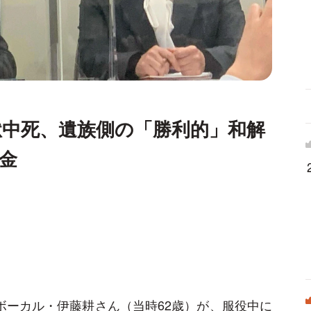
中死、遺族側の「勝利的」和解
金
のボーカル・伊藤耕さん（当時62歳）が、服役中に