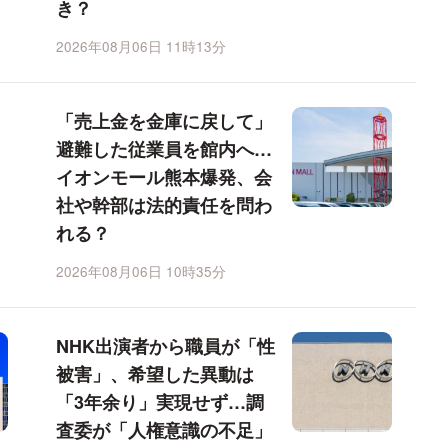
き？
2026年08月06日 11時13分
「売上金を金庫に戻して」
避難した従業員を館内へ…
イオンモール熊本爆発、会
社や幹部は法的責任を問わ
れる？
2026年08月06日 10時35分
NHK出演者から職員が「性
被害」、希望した異動は
「3年余り」実現せず…調
査委が「人権意識の不足」