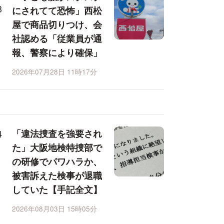
にされてて恐怖」西松
屋で商品切りつけ、会
社認める「従業員が通
報、警察により確保」
2026年07月28日 11時17分
「違法捜査を強要され
た」大阪地検特捜部で
の研修でパワハラか、
被害訴えた検事が退職
していた【手記全文】
2026年08月03日 15時05分