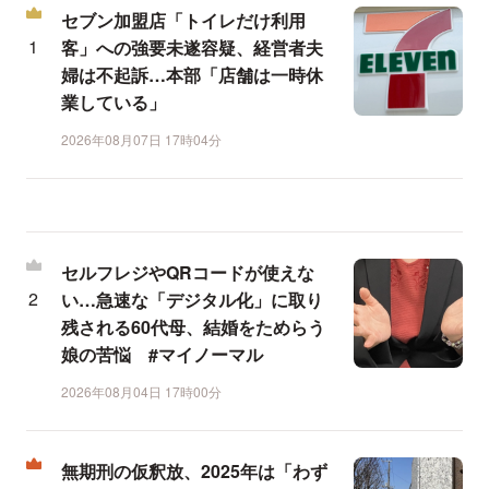
セブン加盟店「トイレだけ利用
客」への強要未遂容疑、経営者夫
婦は不起訴…本部「店舗は一時休
業している」
2026年08月07日 17時04分
セルフレジやQRコードが使えな
い…急速な「デジタル化」に取り
残される60代母、結婚をためらう
娘の苦悩 #マイノーマル
2026年08月04日 17時00分
無期刑の仮釈放、2025年は「わず