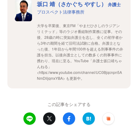
坂口 靖（さかぐち やすし）
弁護士
プロスペクト法律事務所
大学を卒業後、東京FM「やまだひさしのラジアン
リミテッド」等のラジオ番組制作業務に従事。その
後、28歳の時に突如弁護士を志し、全くの初学者か
ら3年の期間を経て旧司法試験に合格。弁護士とな
った後、1年目から年間100件を超える刑事事件の弁
護を担当。以後弁護士としての数多くの刑事事件に
携わり、現在に至る。YouTube「弁護士坂口靖ちゃ
んねる」
<https://www.youtube.com/channel/UC0Bjqcnpn5A
NmDlijqmxYBA> も更新中。
この記事をシェアする