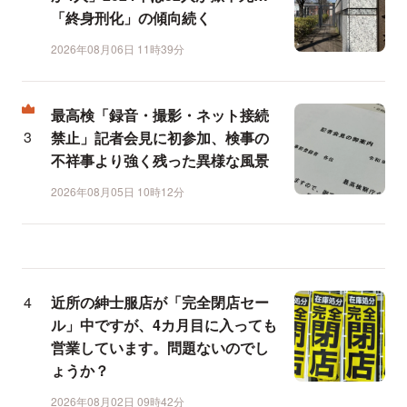
「終身刑化」の傾向続く
2026年08月06日 11時39分
最高検「録音・撮影・ネット接続
禁止」記者会見に初参加、検事の
不祥事より強く残った異様な風景
2026年08月05日 10時12分
近所の紳士服店が「完全閉店セー
ル」中ですが、4カ月目に入っても
営業しています。問題ないのでし
ょうか？
2026年08月02日 09時42分