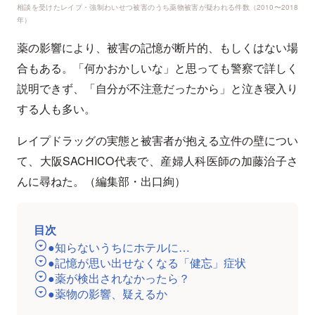
相談を受けたレイプ・強制わいせつ被害のうち薬物被害が疑われる件数（2010〜2018
年）
薬の影響により、被害の記憶が断片的、もしくはない場
合もある。「何かおかしいな」と思っても警察で詳しく
説明できず、「自分が不注意だったから」と泣き寝入り
する人も多い。
レイプドラッグの実態と被害者が抱える立件の壁につい
て、大阪SACHICO代表で、産婦人科医師の加藤治子さ
んに尋ねた。（編集部・出口絢）
目次
●知らないうちにホテルに…
●記憶が思い出せなくなる「健忘」症状
●薬が検出されなかったら？
●薬物の影響、疑えるか