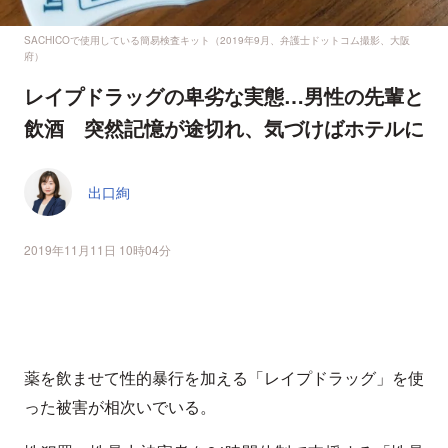
SACHICOで使用している簡易検査キット（2019年9月、弁護士ドットコム撮影、大阪
府）
レイプドラッグの卑劣な実態…男性の先輩と
飲酒 突然記憶が途切れ、気づけばホテルに
出口絢
2019年11月11日 10時04分
薬を飲ませて性的暴行を加える「レイプドラッグ」を使
った被害が相次いでいる。