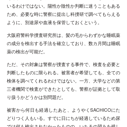
いるわけではない。陽性か陰性か判断に迷うこともある
ため、必要な時に警察に提出し科捜研で調べてもらえる
ように、別途尿や血液を保管しておくという。
大阪府警科学捜査研究所は、髪の毛からわずかな睡眠薬
の成分を検出する手法を確立しており、数カ月間は睡眠
薬の検出が可能だ。
ただ、その対象は警察が捜査する事件で、検査を必要と
判断したものに限られる。被害者が希望しても、全ての
検体を調べてくれるわけではない。一方、大学などの第
三者機関で検査ができたとしても、警察が証拠として取
り扱うかどうかは別問題だ。
被害から何日も経過したあと、ようやくSACHICOにた
どりつく人もいる。すでに日にちが経過しているため尿
では何も検出されなかったものの、いちるの望みを残し