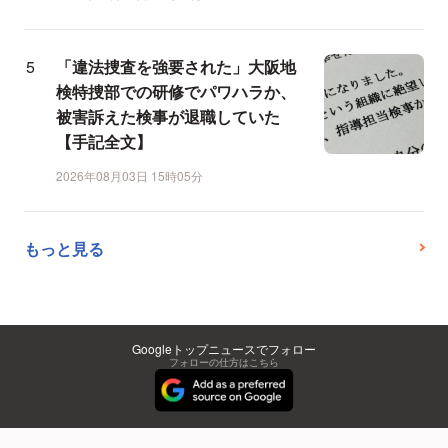
「違法捜査を強要された」大阪地
検特捜部での研修でパワハラか、
被害訴えた検事が退職していた
【手記全文】
2026年08月03日 15時05分
もっと見る
Googleトップニュースでフォロー
フォローの仕方はこちら