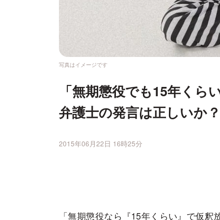
写真はイメージです
「無期懲役でも15年くら
弁護士の発言は正しいか
2015年06月22日 16時25分
「無期懲役なら『15年くらい』で仮釈