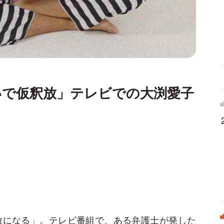
いで仮釈放」テレビでの大渕愛子
？
放になる」。テレビ番組で、ある弁護士が発した