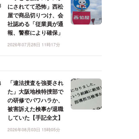
にされてて恐怖」西松
屋で商品切りつけ、会
社認める「従業員が通
報、警察により確保」
2026年07月28日 11時17分
「違法捜査を強要され
た」大阪地検特捜部で
の研修でパワハラか、
被害訴えた検事が退職
していた【手記全文】
2026年08月03日 15時05分