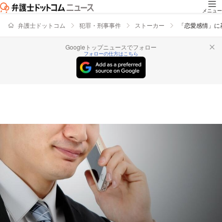
メニュー
弁護士ドットコム
犯罪・刑事事件
ストーカー
「恋愛感情」に
Googleトップニュースでフォロー
フォローの仕方はこちら