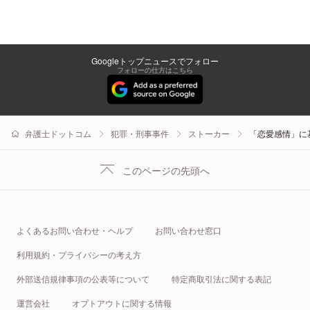
Googleトップニュースでフォロー
フォローの仕方はこちら
弁護士ドットコム
犯罪・刑事事件
ストーカー
「恋愛感情」に
このページの先頭へ
よくあるお問い合わせ・ヘルプ
お問い合わせ窓口
利用規約・プライバシーの考え方
外部送信規律事項の公表等について
特定商取引法に関する表記
運営会社
オプトアウトに関する情報