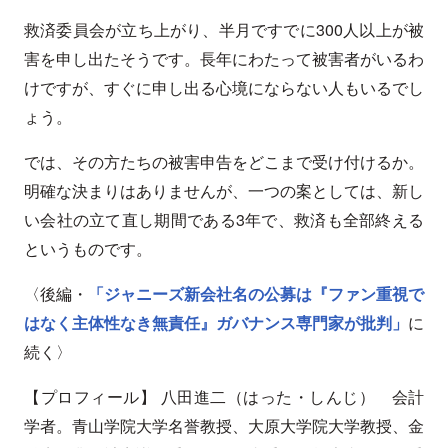
救済委員会が立ち上がり、半月ですでに300人以上が被
害を申し出たそうです。長年にわたって被害者がいるわ
けですが、すぐに申し出る心境にならない人もいるでし
ょう。
では、その方たちの被害申告をどこまで受け付けるか。
明確な決まりはありませんが、一つの案としては、新し
い会社の立て直し期間である3年で、救済も全部終える
というものです。
〈後編・
「ジャニーズ新会社名の公募は『ファン重視で
はなく主体性なき無責任』ガバナンス専門家が批判」
に
続く〉
【プロフィール】 八田進二（はった・しんじ） 会計
学者。青山学院大学名誉教授、大原大学院大学教授、金