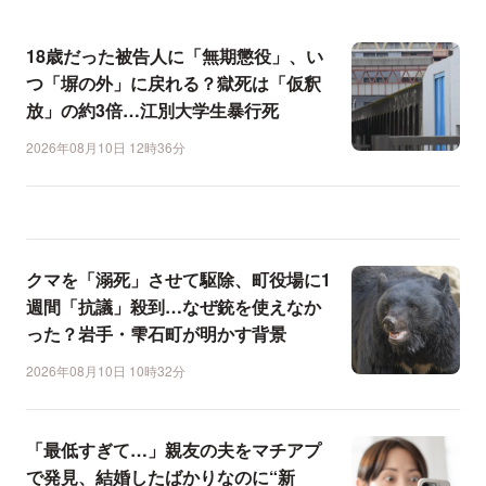
18歳だった被告人に「無期懲役」、い
つ「塀の外」に戻れる？獄死は「仮釈
放」の約3倍…江別大学生暴行死
2026年08月10日 12時36分
クマを「溺死」させて駆除、町役場に1
週間「抗議」殺到…なぜ銃を使えなか
った？岩手・雫石町が明かす背景
2026年08月10日 10時32分
「最低すぎて…」親友の夫をマチアプ
で発見、結婚したばかりなのに“新