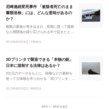
尼崎連続変死事件 「被疑者死亡のまま
書類送検」には、どんな意味があるの
か？
複数の家族が巻き込まれ、長期に渡って複雑
な人間関係が繰り広げられる中で起きたとさ
れる、尼崎連続変死事...
2013年06月24日 11時46分
3Dプリンタで製造できる「本物の銃」
日本に規制する法律はあるか？
3次元のデータをもとに、樹脂などの素材を
使って立体物を作り出せる「3Dプリンタ」が
話題を集めている。...
2013年06月02日 14時25分
3件中 1 - 3件目を表示