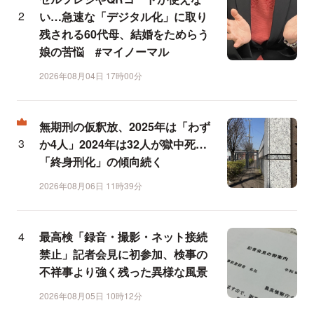
い…急速な「デジタル化」に取り
残される60代母、結婚をためらう
娘の苦悩 #マイノーマル
2026年08月04日 17時00分
無期刑の仮釈放、2025年は「わず
か4人」2024年は32人が獄中死…
「終身刑化」の傾向続く
2026年08月06日 11時39分
最高検「録音・撮影・ネット接続
禁止」記者会見に初参加、検事の
不祥事より強く残った異様な風景
2026年08月05日 10時12分