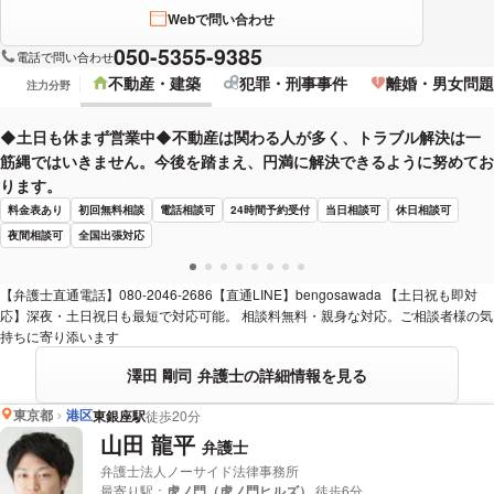
Webで問い合わせ
050-5355-9385
電話で問い合わせ
不動産・建築
犯罪・刑事事件
離婚・男女問題
注力分野
◆土日も休まず営業中◆不動産は関わる人が多く、トラブル解決は一
筋縄ではいきません。今後を踏まえ、円満に解決できるように努めてお
ります。
料金表あり
初回無料相談
電話相談可
24時間予約受付
当日相談可
休日相談可
夜間相談可
全国出張対応
【弁護士直通電話】080-2046-2686【直通LINE】bengosawada 【土日祝も即対
応】深夜・土日祝日も最短で対応可能。 相談料無料・親身な対応。ご相談者様の気
持ちに寄り添います
澤田 剛司 弁護士の詳細情報を見る
東京都
港区
東銀座駅
徒歩20分
山田 龍平
弁護士
弁護士法人ノーサイド法律事務所
最寄り駅：
虎ノ門（虎ノ門ヒルズ）
徒歩6分