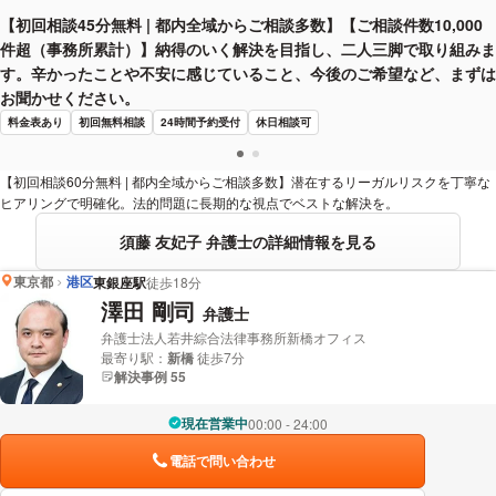
【初回相談45分無料 | 都内全域からご相談多数】【ご相談件数10,000
件超（事務所累計）】納得のいく解決を目指し、二人三脚で取り組みま
す。辛かったことや不安に感じていること、今後のご希望など、まずは
お聞かせください。
料金表あり
初回無料相談
24時間予約受付
休日相談可
【初回相談60分無料 | 都内全域からご相談多数】潜在するリーガルリスクを丁寧な
ヒアリングで明確化。法的問題に長期的な視点でベストな解決を。
須藤 友妃子 弁護士の詳細情報を見る
東京都
港区
東銀座駅
徒歩18分
澤田 剛司
弁護士
弁護士法人若井綜合法律事務所新橋オフィス
最寄り駅：
新橋
徒歩7分
解決事例 55
現在営業中
00:00 - 24:00
電話で問い合わせ