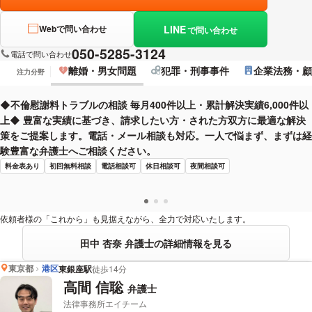
LINE
Webで問い合わせ
で問い合わせ
050-5285-3124
電話で問い合わせ
離婚・男女問題
犯罪・刑事事件
企業法務・顧
注力分野
◆不倫慰謝料トラブルの相談 毎月400件以上・累計解決実績6,000件以
上◆ 豊富な実績に基づき、請求したい方・された方双方に最適な解決
策をご提案します。電話・メール相談も対応。一人で悩まず、まずは経
験豊富な弁護士へご相談ください。
料金表あり
初回無料相談
電話相談可
休日相談可
夜間相談可
依頼者様の「これから」も見据えながら、全力で対応いたします。
田中 杏奈 弁護士の詳細情報を見る
東京都
港区
東銀座駅
徒歩14分
高間 信聡
弁護士
法律事務所エイチーム