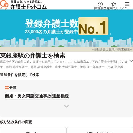
閲覧履歴
お気に入り
メニュー
1
登録弁護士数
No.
23,000名の弁護士が登録中
※登録弁護士数No.1調査概要へ
東銀座駅の弁護士を検索
東京中央区の条件に近い弁護士を表示しています。ここには東京エリアの弁護士を表示していま
す。春田 藤麿弁護士、秀島 晶博弁護士、山中 大輔弁護士、伊藤 健一郎弁護士、定者 空弁護士
などの電話・メールの問合せ情報から、口コミや評判・土日祝日の休日法律相談や無料相談の可
追加条件を指定して検索
否など、充実した専門情報で心強い弁護士をお探しください。
分野
離婚・男女問題
交通事故
遺産相続
絞り込み条件の変更