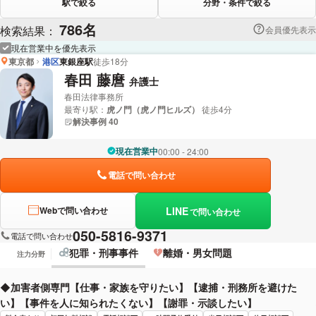
駅で絞る
分野・条件で絞る
786名
検索結果：
会員優先表示
現在営業中を優先表示
東京都
港区
東銀座駅
徒歩18分
春田 藤麿
弁護士
春田法律事務所
最寄り駅：
虎ノ門（虎ノ門ヒルズ）
徒歩4分
解決事例 40
現在営業中
00:00 - 24:00
電話で問い合わせ
LINE
Webで問い合わせ
で問い合わせ
050-5816-9371
電話で問い合わせ
犯罪・刑事事件
離婚・男女問題
注力分野
◆加害者側専門【仕事・家族を守りたい】【逮捕・刑務所を避けた
い】【事件を人に知られたくない】【謝罪・示談したい】