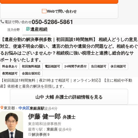
Webで問い合わせ
050-5286-5861
電話で問い合わせ
遺産相続
注力分野
【遺産分割の解決事例多数｜初回面談1時間無料】 相続人どうしの意見
対立、使途不明金の疑い、遺言の効力や遺留分の問題など。相続をめぐ
るお悩みはございませんか？相続税に強い税理士と連携し総合的なサ
ポートをいたします。
料金表あり
初回無料相談
電話相談可
24時間予約受付
当日相談可
休日相談可
夜間相談可
全国出張対応
【初回面談1時間無料｜夜21時まで相談可｜オンライン対応】【主に相続や不動
産】依頼者と最良の解決を目指します。
山中 大輔 弁護士の詳細情報を見る
東京都
中央区
東銀座駅
徒歩4分
伊藤 健一郎
弁護士
東京晴和法律事務所
最寄り駅：
東銀座
徒歩4分
解決事例 9