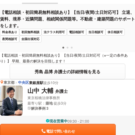
【電話相談・初回簡易無料相談あり】【当日/夜間/土日対応可】 立退、
賃料、境界・近隣問題、相続関係問題等。不動産・建築問題のサポート
をします。
料金表あり
初回無料相談
法テラス利用可
電話相談可
当日相談可
休日相談可
夜間相談可
全国出張対応
【電話相談・初回簡易無料相談あり】 【当日/夜間/土日対応可（※一定の条件あ
り）】 早期、最善の解決を目指します！
秀島 晶博 弁護士の詳細情報を見る
東京都
中央区
東銀座駅
徒歩10分
山中 大輔
弁護士
東京桜橋法律事務所
最寄り駅：
築地
徒歩3分
解決事例 3
現在営業中
09:30 - 21:00
電話で問い合わせ