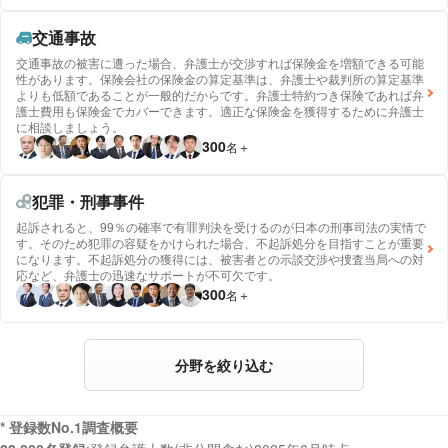
交通事故
交通事故の被害に遭った場合、弁護士が交渉すれば保険金を増額できる可能
性があります。保険会社の保険金の算定基準は、弁護士や裁判所の算定基準
よりも低額であることが一般的だからです。弁護士特約つき保険であれば弁
護士費用も保険金でカバーできます。適正な保険金を獲得するために弁護士
に相談しましょう。
300
名
＋
犯罪・刑事事件
起訴されると、99％の確率で有罪判決を受けるのが日本の刑事司法の実情で
す。そのため犯罪の容疑をかけられた場合、不起訴処分を目指すことが重要
になります。不起訴処分の獲得には、被害者との示談交渉や捜査当局への対
応など、弁護士の迅速なサポートが不可欠です。
300
名
＋
分野を絞り込む
* 登録数No.1調査概要