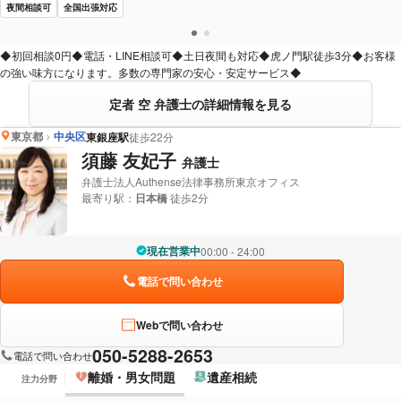
夜間相談可
全国出張対応
◆初回相談0円◆電話・LINE相談可◆土日夜間も対応◆虎ノ門駅徒歩3分◆お客様
の強い味方になります。多数の専門家の安心・安定サービス◆
定者 空 弁護士の詳細情報を見る
東京都
中央区
東銀座駅
徒歩22分
須藤 友妃子
弁護士
弁護士法人Authense法律事務所東京オフィス
最寄り駅：
日本橋
徒歩2分
現在営業中
00:00 - 24:00
電話で問い合わせ
Webで問い合わせ
050-5288-2653
電話で問い合わせ
離婚・男女問題
遺産相続
注力分野