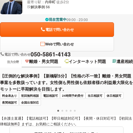
最寄り駅：
内幸町
徒歩2分
解決事例 56
現在営業中
09:00 - 23:00
電話で問い合わせ
Webで問い合わせ
050-5861-4143
電話で問い合わせ
離婚・男女問題
インターネット問題
遺産相続
注力分野
【圧倒的な解決事例】【新橋駅5分】【性格の不一致】離婚・男女問題
事案を多数扱っています。女性側も男性側も依頼者様の利益最大限化を
モットーに早期解決を目指します。
料金表あり
初回無料相談
電話相談可
24時間予約受付
当日相談可
休日相談可
夜間相談可
全国出張対応
【弁護士直通】【電話相談可】【即日相談対応可】【夜間・休日対応可】【初回法
律相談無料】まずは、お気軽にご相談ください。