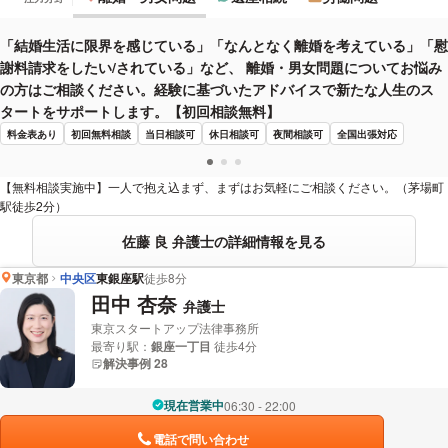
「結婚生活に限界を感じている」「なんとなく離婚を考えている」「慰
謝料請求をしたい/されている」など、 離婚・男女問題についてお悩み
の方はご相談ください。経験に基づいたアドバイスで新たな人生のス
タートをサポートします。【初回相談無料】
料金表あり
初回無料相談
当日相談可
休日相談可
夜間相談可
全国出張対応
【無料相談実施中】一人で抱え込まず、まずはお気軽にご相談ください。（茅場町
駅徒歩2分）
佐藤 良 弁護士の詳細情報を見る
東京都
中央区
東銀座駅
徒歩8分
田中 杏奈
弁護士
東京スタートアップ法律事務所
最寄り駅：
銀座一丁目
徒歩4分
解決事例 28
現在営業中
06:30 - 22:00
電話で問い合わせ