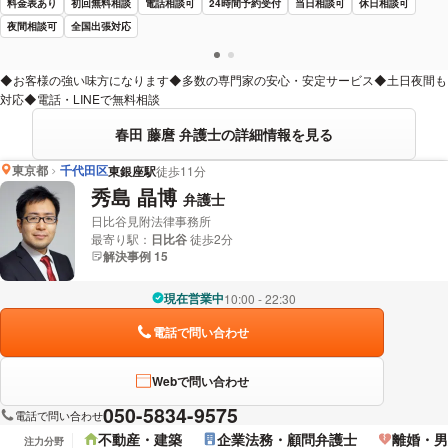
料金表あり
初回無料相談
電話相談可
24時間予約受付
当日相談可
休日相談可
夜間相談可
全国出張対応
◆お客様の強い味方になります◆多数の専門家の安心・安定サービス◆土日夜間も
対応◆電話・LINEで無料相談
春田 藤麿 弁護士の詳細情報を見る
東京都
千代田区
東銀座駅
徒歩11分
秀島 晶博
弁護士
日比谷見附法律事務所
最寄り駅：
日比谷
徒歩2分
解決事例 15
現在営業中
10:00 - 22:30
電話で問い合わせ
Webで問い合わせ
050-5834-9575
電話で問い合わせ
不動産・建築
企業法務・顧問弁護士
離婚・男
注力分野