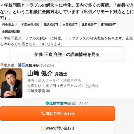
＜学校問題とトラブルの解決＞に特化。国内で多くの実績。「納得でき
ない」というご相談に全国対応しています（出張／リモート対応ともに
可）。
料金表あり
初回無料相談
電話相談可
当日相談可
休日相談可
夜間相談可
全国出張対応
＜学校問題とトラブルの解決＞に特化。トップクラスの解決実績を持ちます。正義
を求める方の盾となり、力になります。
伊藤 正喜 弁護士の詳細情報を見る
東京都
港区
東銀座駅
徒歩20分
山﨑 健介
弁護士
弁護士法人ノーサイド法律事務所
最寄り駅：
虎ノ門（虎ノ門ヒルズ）
徒歩6分
解決事例 38
現在営業中
09:00 - 24:00
電話で問い合わせ
Webで問い合わせ