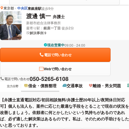
東京都
中央区
東銀座駅
徒歩9分
渡邊 慎一
弁護士
新都市総合法律事務所
最寄り駅：
銀座一丁目
徒歩2分
解決事例 9
現在営業中
09:00 - 24:00
電話で問い合わせ
Webで問い合わせ
050-5265-6108
電話で問い合わせ
借金・債務整理
交通事故
離婚・男女問題
注力分野
【弁護士直通電話対応/初回相談無料/弁護士歴20年以上/夜間休日対応
可】個人も法人も、案件に応じた最適な手段をとることで現在の状況を
改善しましょう。依頼者に何とかしたいという気持ちがあるのであれ
ば、必ず適した解決策はあるものです。私は、そのための手助けをした
いと思っております。