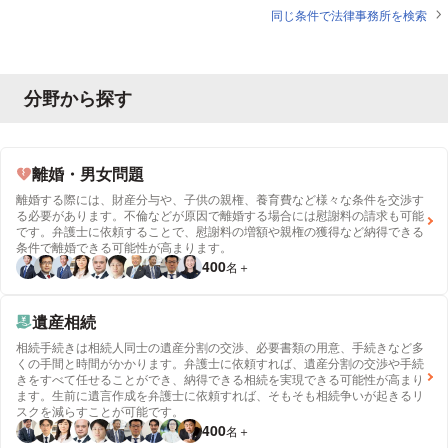
同じ条件で法律事務所を検索
分野から探す
離婚・男女問題
離婚する際には、財産分与や、子供の親権、養育費など様々な条件を交渉す
る必要があります。不倫などが原因で離婚する場合には慰謝料の請求も可能
です。弁護士に依頼することで、慰謝料の増額や親権の獲得など納得できる
条件で離婚できる可能性が高まります。
400
名
＋
遺産相続
相続手続きは相続人同士の遺産分割の交渉、必要書類の用意、手続きなど多
くの手間と時間がかかります。弁護士に依頼すれば、遺産分割の交渉や手続
きをすべて任せることができ、納得できる相続を実現できる可能性が高まり
ます。生前に遺言作成を弁護士に依頼すれば、そもそも相続争いが起きるリ
スクを減らすことが可能です。
400
名
＋