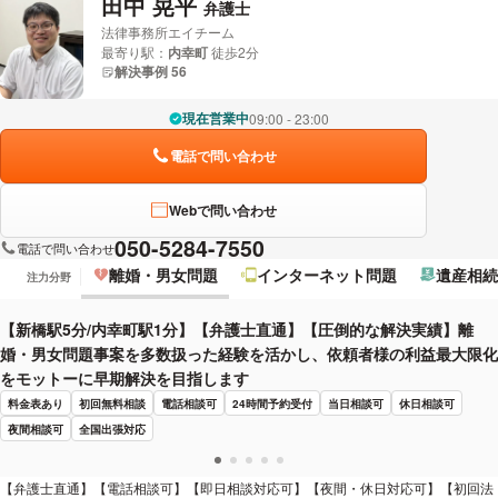
田中 晃平
弁護士
法律事務所エイチーム
最寄り駅：
内幸町
徒歩2分
解決事例 56
現在営業中
09:00 - 23:00
電話で問い合わせ
Webで問い合わせ
050-5284-7550
電話で問い合わせ
離婚・男女問題
インターネット問題
遺産相続
注力分野
【新橋駅5分/内幸町駅1分】【弁護士直通】【圧倒的な解決実績】離
婚・男女問題事案を多数扱った経験を活かし、依頼者様の利益最大限化
をモットーに早期解決を目指します
料金表あり
初回無料相談
電話相談可
24時間予約受付
当日相談可
休日相談可
夜間相談可
全国出張対応
【弁護士直通】【電話相談可】【即日相談対応可】【夜間・休日対応可】【初回法