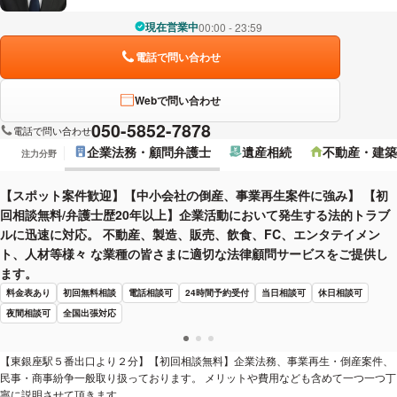
現在営業中
00:00 - 23:59
電話で問い合わせ
Webで問い合わせ
050-5852-7878
電話で問い合わせ
企業法務・顧問弁護士
遺産相続
不動産・建築
注力分野
【スポット案件歓迎】【中小会社の倒産、事業再生案件に強み】 【初
回相談無料/弁護士歴20年以上】企業活動において発生する法的トラブ
ルに迅速に対応。 不動産、製造、販売、飲食、FC、エンタテイメン
ト、人材等様々 な業種の皆さまに適切な法律顧問サービスをご提供し
ます。
料金表あり
初回無料相談
電話相談可
24時間予約受付
当日相談可
休日相談可
夜間相談可
全国出張対応
【東銀座駅５番出口より２分】【初回相談無料】企業法務、事業再生・倒産案件、
民事・商事紛争一般取り扱っております。 メリットや費用なども含めて一つ一つ丁
寧に説明させて頂きます。