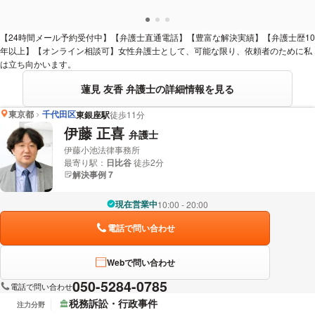
【24時間メール予約受付中】【弁護士直通電話】【豊富な解決実績】【弁護士歴10
年以上】【オンライン相談可】女性弁護士として、可能な限り、依頼者のために私
は立ち向かいます。
蓮見 友香 弁護士の詳細情報を見る
東京都
千代田区
東銀座駅
徒歩11分
伊藤 正喜
弁護士
伊藤小池法律事務所
最寄り駅：
日比谷
徒歩2分
解決事例 7
現在営業中
10:00 - 20:00
電話で問い合わせ
Webで問い合わせ
050-5284-0785
電話で問い合わせ
税務訴訟・行政事件
注力分野