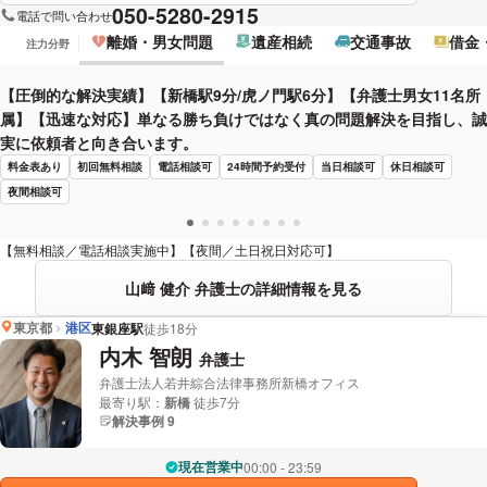
050-5280-2915
電話で問い合わせ
離婚・男女問題
遺産相続
交通事故
借金
注力分野
【圧倒的な解決実績】【新橋駅9分/虎ノ門駅6分】【弁護士男女11名所
属】【迅速な対応】単なる勝ち負けではなく真の問題解決を目指し、誠
実に依頼者と向き合います。
料金表あり
初回無料相談
電話相談可
24時間予約受付
当日相談可
休日相談可
夜間相談可
【無料相談／電話相談実施中】【夜間／土日祝日対応可】
山﨑 健介 弁護士の詳細情報を見る
東京都
港区
東銀座駅
徒歩18分
内木 智朗
弁護士
弁護士法人若井綜合法律事務所新橋オフィス
最寄り駅：
新橋
徒歩7分
解決事例 9
現在営業中
00:00 - 23:59