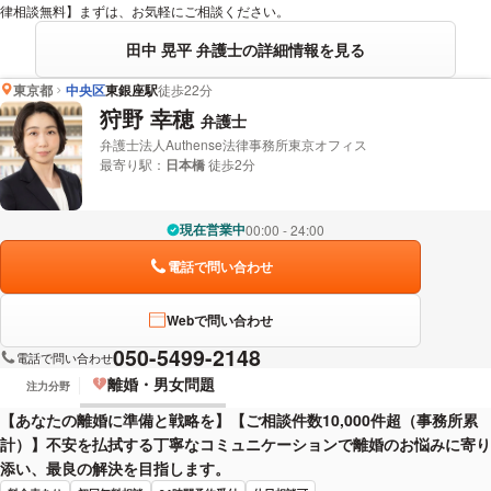
律相談無料】まずは、お気軽にご相談ください。
田中 晃平 弁護士の詳細情報を見る
東京都
中央区
東銀座駅
徒歩22分
狩野 幸穂
弁護士
弁護士法人Authense法律事務所東京オフィス
最寄り駅：
日本橋
徒歩2分
現在営業中
00:00 - 24:00
電話で問い合わせ
Webで問い合わせ
050-5499-2148
電話で問い合わせ
離婚・男女問題
注力分野
【あなたの離婚に準備と戦略を】【ご相談件数10,000件超（事務所累
計）】不安を払拭する丁寧なコミュニケーションで離婚のお悩みに寄り
添い、最良の解決を目指します。