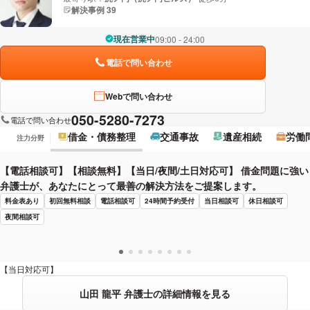
解決事例 39
現在営業中
09:00 - 24:00
電話で問い合わせ
Webで問い合わせ
050-5280-7273
電話で問い合わせ
借金・債務整理
交通事故
遺産相続
労働
注力分野
【電話相談可】【相談無料】【当日/夜間/土日対応可】 借金問題に強い
弁護士が、あなたにとって最善の解決方法をご提案します。
料金表あり
初回無料相談
電話相談可
24時間予約受付
当日相談可
休日相談可
夜間相談可
【当日対応可】
山田 龍平 弁護士の詳細情報を見る