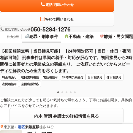
電話で問い合わせ
Webで問い合わせ
050-5284-1276
電話で問い合わせ
犯罪・刑事事件
不動産・建築
離婚・男女問題
注力分野
【初回相談無料｜当日接見可能】 【24時間対応可｜当日・休日・夜間
相談可能】 刑事事件は早期の着手・対応が肝心です。初回接見から2時
間後に被害者との示談成立の実績あり。 ご依頼いただいてからスピー
ディな解決のため全力を尽くします。
料金表あり
初回無料相談
電話相談可
24時間予約受付
当日相談可
休日相談可
夜間相談可
全国出張対応
ご相談に来た方が少しでも明るい気持ちで帰れるよう、丁寧にお話を聞き、具体的
なアドバイスをさせていただきます。
内木 智朗 弁護士の詳細情報を見る
東京都
港区
東銀座駅
徒歩14分