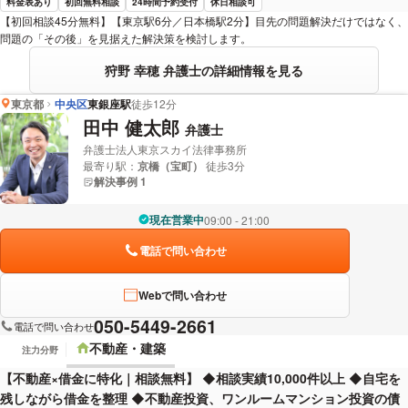
料金表あり
初回無料相談
24時間予約受付
休日相談可
【初回相談45分無料】【東京駅6分／日本橋駅2分】目先の問題解決だけではなく、
問題の「その後」を見据えた解決策を検討します。
狩野 幸穂 弁護士の詳細情報を見る
東京都
中央区
東銀座駅
徒歩12分
田中 健太郎
弁護士
弁護士法人東京スカイ法律事務所
最寄り駅：
京橋（宝町）
徒歩3分
解決事例 1
現在営業中
09:00 - 21:00
電話で問い合わせ
Webで問い合わせ
050-5449-2661
電話で問い合わせ
不動産・建築
注力分野
【不動産×借金に特化｜相談無料】 ◆相談実績10,000件以上 ◆自宅を
残しながら借金を整理 ◆不動産投資、ワンルームマンション投資の債