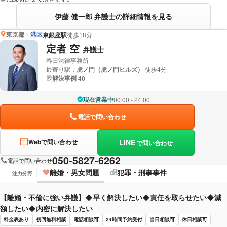
伊藤 健一郎 弁護士の詳細情報を見る
東京都
港区
東銀座駅
徒歩18分
定者 空
弁護士
春田法律事務所
最寄り駅：
虎ノ門（虎ノ門ヒルズ）
徒歩4分
解決事例 40
現在営業中
00:00 - 24:00
電話で問い合わせ
LINE
Webで問い合わせ
で問い合わせ
050-5827-6262
電話で問い合わせ
離婚・男女問題
犯罪・刑事事件
注力分野
【離婚・不倫に強い弁護】◆早く解決したい◆責任を取らせたい◆減
額したい◆内密に解決したい
料金表あり
初回無料相談
電話相談可
24時間予約受付
当日相談可
休日相談可