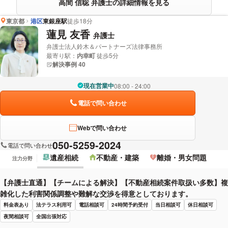
高間 信聡 弁護士の詳細情報を見る
東京都
港区
東銀座駅
徒歩18分
蓮見 友香
弁護士
弁護士法人鈴木＆パートナーズ法律事務所
最寄り駅：
内幸町
徒歩5分
解決事例 40
現在営業中
08:00 - 24:00
電話で問い合わせ
Webで問い合わせ
050-5259-2024
電話で問い合わせ
遺産相続
不動産・建築
離婚・男女問題
注力分野
【弁護士直通】【チームによる解決】【不動産相続案件取扱い多数】複
雑化した利害関係調整や難解な交渉を得意としております。
料金表あり
法テラス利用可
電話相談可
24時間予約受付
当日相談可
休日相談可
夜間相談可
全国出張対応