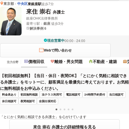
東京都
中央区
東銀座駅
徒歩7分
來住 崇右
弁護士
銀座OHK法律事務所
最寄り駅：
銀座
徒歩3分
解決事例 6
現在営業中
00:00 - 24:00
Webで問い合わせ
債権回収
離婚・男女問題
不動産・建築
注力分野
【初回相談無料】【当日・休日・夜間OK】「とにかく気軽に相談でき
る弁護士」をモットーに、顧客満足を最優先に考えております。お気軽
に無料相談をお申込みください。
料金表あり
初回無料相談
法テラス利用可
電話相談可
24時間予約受付
当日相談可
休日相談可
夜間相談可
全国出張対応
「とにかく気軽に相談できる弁護士」を心がけています
來住 崇右 弁護士の詳細情報を見る