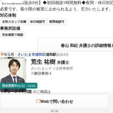
視覚的に省略されている要素を
【大宮駅西口徒歩3分】◆初回相談1時間無料◆夜間・休日対
必要です。最小限の被害に止められるよう、尽力いたします。
対応体制
女性スタッフ在籍
休日相談可
夜間相談可
事務所設備
完全個室で相談
春山 和紀 弁護士の詳細情報
埼玉県
さいたま市浦和区
浦和駅
徒歩4分
荒生 祐樹
弁護士
さいたまシティ法律事務所
解決事例 4
現在営業中
09:30 - 18:00
インターネット問題
のご相談は
下記のリンクからお問い合わせくださ
Webで問い合わせ
または