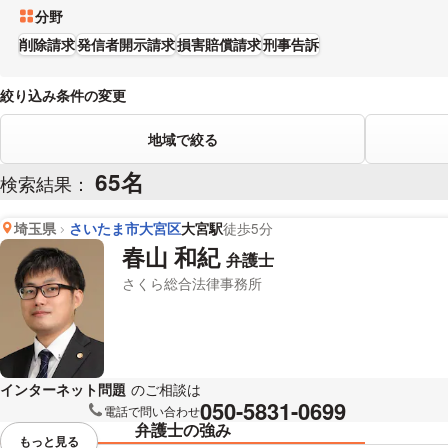
分野
削除請求
発信者開示請求
損害賠償請求
刑事告訴
絞り込み条件の変更
地域で絞る
65名
検索結果：
埼玉県
さいたま市大宮区
大宮駅
徒歩5分
春山 和紀
弁護士
さくら総合法律事務所
インターネット問題
のご相談は
下記のリンクからお問い合わせくださ
050-5831-0699
電話で問い合わせ
弁護士の強み
もっと見る