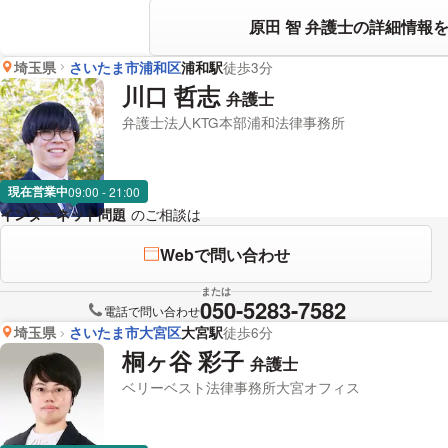
原田 智 弁護士の詳細情報
埼玉県
さいたま市浦和区
浦和駅
徒歩3分
川口 哲志
弁護士
弁護士法人KTG本部浦和法律事務所
現在営業中
09:00 - 21:00
インターネット問題
のご相談は
下記のリンクからお問い合わせくださ
Webで問い合わせ
または
050-5283-7582
電話で問い合わせ
埼玉県
さいたま市大宮区
大宮駅
徒歩6分
桐ヶ谷 彩子
弁護士
ベリーベスト法律事務所大宮オフィス