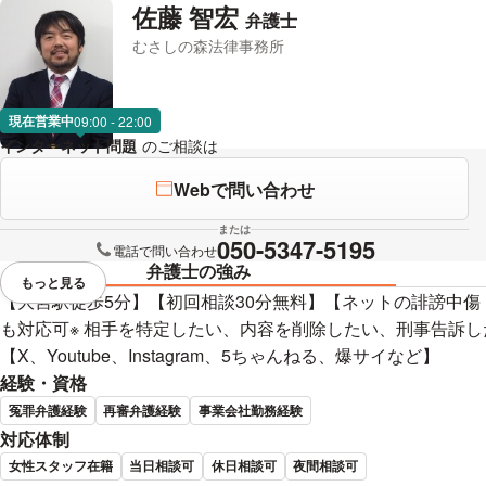
佐藤 智宏
弁護士
むさしの森法律事務所
現在営業中
09:00 - 22:00
インターネット問題
のご相談は
下記のリンクからお問い合わせくださ
Webで問い合わせ
または
050-5347-5195
電話で問い合わせ
弁護士の強み
もっと見る
視覚的に省略されている要素を
【大宮駅徒歩5分】【初回相談30分無料】【ネットの誹謗中傷
も対応可※ 相手を特定したい、内容を削除したい、刑事告訴
【X、Youtube、Instagram、5ちゃんねる、爆サイなど】
経験・資格
冤罪弁護経験
再審弁護経験
事業会社勤務経験
対応体制
女性スタッフ在籍
当日相談可
休日相談可
夜間相談可