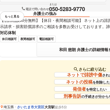
または
050-5283-9770
電話で問い合わせ
弁護士の強み
もっと見る
視覚的に省略されている要素を
【初回相談30分無料】【休日・夜間相談可能】 ネット上の誹
示請求・損害賠償請求のご相談を多数お受けしております。諦
対応体制
休日相談可
夜間相談可
電話相談可
和田 慈朗 弁護士の詳細情報
さらに絞り込む
ネットで誹謗中傷
され
ネットの投稿
を削除した
発信者
を特定したい
刑事告訴
の手続きが分から
埼玉県
さいたま市大宮区
大宮駅
徒歩5分