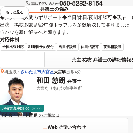
050-5282-8154
電話で問い合わせ
弁護士の強み
もっと見る
視覚的に省略されている要素を
◆法人・個人問わずサポート◆当日/休日/夜間相談可◆現在
出演・掲載多数 誹謗中傷トラブルを多数解決して参りました
ウハウを基に解決へと導きます。
対応体制
全国出張対応
24時間予約受付
当日相談可
休日相談可
夜間相談可
荒生 祐樹 弁護士の詳細情報
埼玉県
さいたま市大宮区
大宮駅
徒歩4分
和田 慈朗
弁護士
大宮ありあけ法律事務所
現在営業中
09:00 - 20:00
インターネット問題
のご相談は
下記のリンクからお問い合わせくださ
Webで問い合わせ