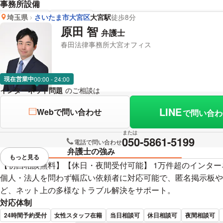
事務所設備
完全個室で相談
バリアフリー
埼玉県
さいたま市大宮区
大宮駅
徒歩8分
原田 智
弁護士
佐藤 智宏 弁護士の詳細情報
春田法律事務所大宮オフィス
現在営業中
00:00 - 24:00
インターネット問題
のご相談は
下記のリンクからお問い合わせくださ
LINE
Webで問い合わせ
で問い合わ
または
050-5861-5199
電話で問い合わせ
弁護士の強み
もっと見る
視覚的に省略されている要素を
【初回相談無料】【休日・夜間受付可能】 1万件超のインタ
個人・法人を問わず幅広い依頼者に対応可能で、匿名掲示板や
ど、ネット上の多様なトラブル解決をサポート。
対応体制
24時間予約受付
女性スタッフ在籍
当日相談可
休日相談可
夜間相談可