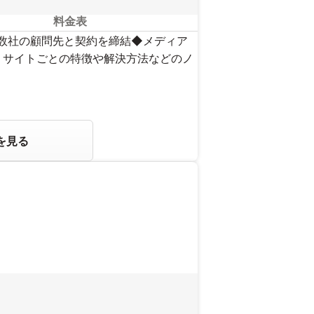
料金表
十数社の顧問先と契約を締結◆メディア
。サイトごとの特徴や解決方法などのノ
を見る
い。