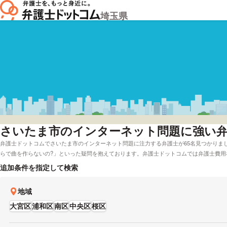
埼玉県
さいたま市
のインターネット問題に強い
弁護士ドットコムでさいたま市のインターネット問題に注力する弁護士が65名見つかりま
らで曲を作らないの?」といった疑問を抱えております。弁護士ドットコムでは弁護士費用
市で無料の法律相談「みんなの法律相談」に回答している弁護士といった様々な条件で弁
追加条件を指定して検索
インターネット問題に強い弁護士や弁護士の選び方は詳しく調査したけれど、さいたま市
の希望にも応えることができます。弁護士の中には「■これまで多くのit企業からのご相
地域
いて多くの経験を有しています。」とおっしゃる方もいます。インターネット問題でお困
自身にあう弁護士に相談をしてみてはいかがでしょうか。
大宮区
浦和区
南区
中央区
桜区