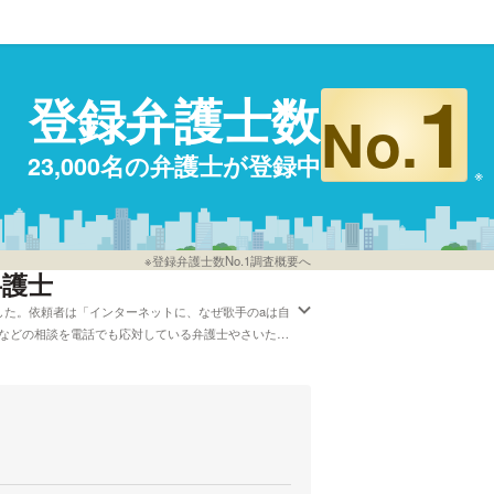
1
登録弁護士数
No.
23,000名の弁護士が登録中
※登録弁護士数No.1調査概要へ
弁護士
した。依頼者は「インターネットに、なぜ歌手のaは自
などの相談を電話でも応対している弁護士やさいたま
護士を比較することができます。例えば「評判が高い
周辺の法律事務所の弁護士を料金で検討したい」など
談を受けており、インターネットに関する法的問題につ
りの方は報酬基準や営業時間などの希望を考慮して、