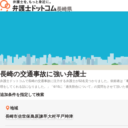
長崎県
長崎
の交通事故に強い弁護士
弁護士ドットコムで長崎の交通事故に注力する弁護士が52名見つかりました。依頼者は「
理をしてくれる話になりました。」「6/15に「過失割合について」の質問をさせて頂いた
では弁護士費用を後払いで受け付けしてくれる弁護士や初回相談を無料で対応してくれる
追加条件を指定して検索
とができます。具体的には「交通事故に強い弁護士やレビューが良い弁護士の選び方など
弁護士を実績で検討したい」などの希望にも応じることができます。弁護士の中には「保
地域
につきましては弁護士がサポート致します。」とおっしゃる方もおります。交通事故に悩んで
から、報酬基準や能力などの条件を踏まえて、自身にあう弁護士に電話またはメールをし
長崎市
佐世保
島原
諫早
大村
平戸
時津