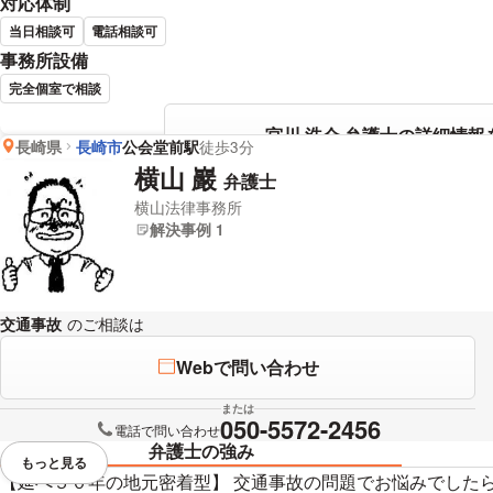
対応体制
当日相談可
電話相談可
事務所設備
完全個室で相談
宮川 浩介 弁護士の詳細情報
長崎県
長崎市
公会堂前駅
徒歩3分
横山 巖
弁護士
横山法律事務所
解決事例 1
交通事故
のご相談は
下記のリンクからお問い合わせください。
Webで問い合わせ
または
050-5572-2456
電話で問い合わせ
弁護士の強み
もっと見る
視覚的に省略されている要素を
【延べ５０年の地元密着型】 交通事故の問題でお悩みでした