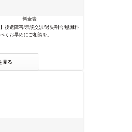
料金表
後遺障害/示談交渉/過失割合/慰謝料
べくお早めにご相談を。
を見る