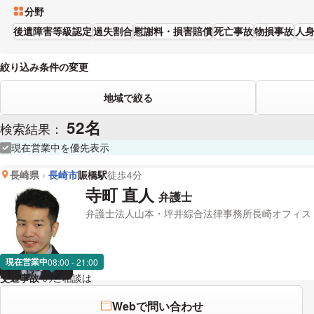
分野
後遺障害等級認定
過失割合
慰謝料・損害賠償
死亡事故
物損事故
人
絞り込み条件の変更
地域で絞る
52名
検索結果：
現在営業中を優先表示
長崎県
長崎市
賑橋駅
徒歩4分
寺町 直人
弁護士
弁護士法人山本・坪井綜合法律事務所長崎オフィス
現在営業中
08:00 - 21:00
交通事故
のご相談は
下記のリンクからお問い合わせください。
Webで問い合わせ