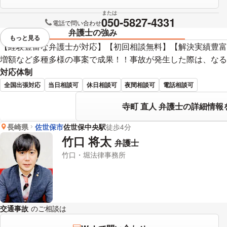
または
050-5827-4331
電話で問い合わせ
弁護士の強み
もっと見る
視覚的に省略されている要素を
【経験豊富な弁護士が対応】【初回相談無料】【解決実績豊富】
増額など多種多様の事案で成果！！事故が発生した際は、なる
対応体制
全国出張対応
当日相談可
休日相談可
夜間相談可
電話相談可
寺町 直人 弁護士の詳細情報
長崎県
佐世保市
佐世保中央駅
徒歩4分
竹口 将太
弁護士
竹口・堀法律事務所
交通事故
のご相談は
下記のリンクからお問い合わせください。