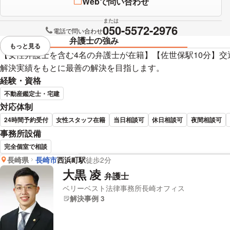
Webで問い合わせ
または
050-5572-2976
電話で問い合わせ
弁護士の強み
もっと見る
視覚的に省略されている要素を
【女性弁護士を含む4名の弁護士が在籍】【佐世保駅10分】交
解決実績をもとに最善の解決を目指します。
経験・資格
不動産鑑定士・宅建
対応体制
24時間予約受付
女性スタッフ在籍
当日相談可
休日相談可
夜間相談可
事務所設備
完全個室で相談
長崎県
長崎市
西浜町駅
徒歩2分
竹口 将太 弁護士の詳細情報
大黒 凌
弁護士
ベリーベスト法律事務所長崎オフィス
解決事例 3