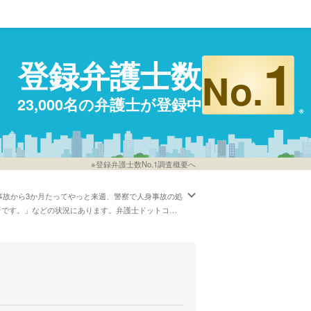
1
登録弁護士数
No.
23,000名の弁護士が登録中
※登録弁護士数No.1調査概要へ
事故から3か月たってやっと来週、警察で人身事故の処
者です。」などの状況にあります。弁護士ドットコム
長崎の弁護士といったさまざまなニーズ別で調べるこ
の情報はリサーチしたけど、長崎周辺の法律事務所の
険会社との処理など面倒なことも多いですが、手続き
いる方は本サイトに登録する弁護士22,835人の中
てみてください。