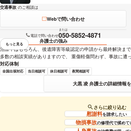
交通事故
のご相談は
下記のリンクからお問い合わせください。
Webで問い合わせ
または
050-5852-4871
電話で問い合わせ
弁護士の強み
もっと見る
視覚的に省略されている要素を
治療中はもちろん、後遺障害等級認定の申請から最終解決まで
多数の相談実績がありますので、 重傷軽傷問わず、事故に遭
対応体制
全国出張対応
当日相談可
休日相談可
夜間相談可
大黒 凌 弁護士の詳細情報
さらに絞り込む
慰謝料
を請求したい
物損事故
の修理代で揉めて
人身事故
の治療費で困って