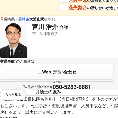
過失割合
の話し合いが進ま
長崎県
長崎市
大波止駅
徒歩1分
宮川 浩介
弁護士
宮川法律事務所
交通事故
のご相談は
下記のリンクからお問い合わせください。
Webで問い合わせ
または
050-5283-8661
電話で問い合わせ
弁護士の強み
もっと見る
視覚的に省略されている要素を
【相談料は2回目以降も無料】【当日相談可能】 身体のケガ
もございます。 死亡事故・重度後遺障害・人身事故など、相
戻せるよう、誠実にご支援いたします。