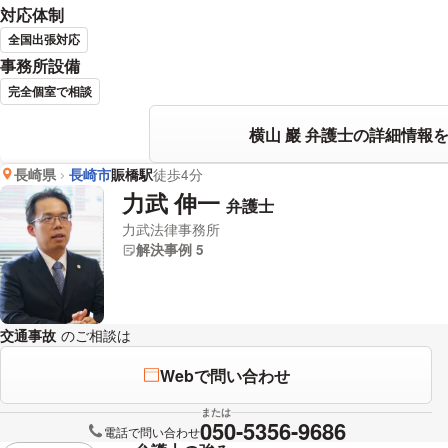
対応体制
全国出張対応
事務所設備
完全個室で相談
横山 巖 弁護士の詳細情報
長崎県
長崎市
賑橋駅
徒歩4分
力武 伸一
弁護士
力武法律事務所
解決事例 5
交通事故
のご相談は
下記のリンクからお問い合わせください。
Webで問い合わせ
または
050-5356-9686
電話で問い合わせ