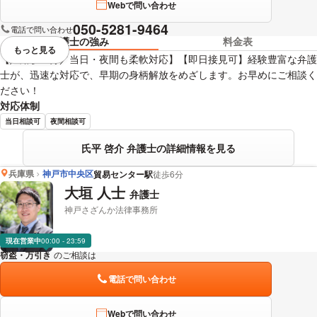
Webで問い合わせ
050-5281-9464
電話で問い合わせ
弁護士の強み
料金表
もっと見る
視覚的に省略されている要素を
【姫路駅５分／当日・夜間も柔軟対応】【即日接見可】経験豊富な弁護
士が、迅速な対応で、早期の身柄解放をめざします。お早めにご相談く
ださい！
対応体制
当日相談可
夜間相談可
氏平 啓介 弁護士の詳細情報を見る
兵庫県
神戸市中央区
貿易センター駅
徒歩6分
大垣 人士
弁護士
神戸さざんか法律事務所
現在営業中
00:00 - 23:59
窃盗・万引き
のご相談は
下記のリンクからお問い合わせください。
電話で問い合わせ
Webで問い合わせ