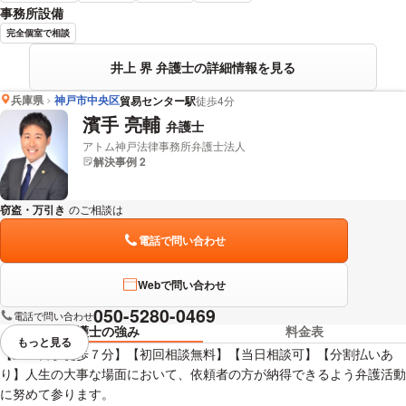
事務所設備
完全個室で相談
井上 界 弁護士の詳細情報を見る
兵庫県
神戸市中央区
貿易センター駅
徒歩4分
濱手 亮輔
弁護士
アトム神戸法律事務所弁護士法人
解決事例 2
窃盗・万引き
のご相談は
下記のリンクからお問い合わせください。
電話で問い合わせ
Webで問い合わせ
050-5280-0469
電話で問い合わせ
弁護士の強み
料金表
もっと見る
視覚的に省略されている要素を
【三ノ宮駅徒歩７分】【初回相談無料】【当日相談可】【分割払いあ
り】人生の大事な場面において、依頼者の方が納得できるよう弁護活動
に努めて参ります。