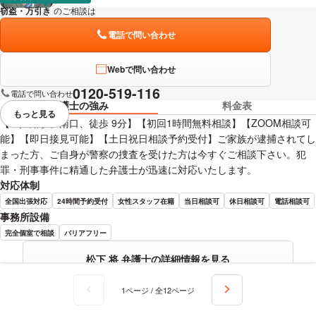
窃盗・万引き
のご相談は
下記のリンクからお問い合わせください。
電話で問い合わせ
Webで問い合わせ
0120-519-116
電話で問い合わせ
弁護士の強み
料金表
もっと見る
視覚的に省略されている要素を
【『姫路駅』南口、徒歩 9分】【初回1時間無料相談】【ZOOM相談可
能】【即日接見可能】【土日祝日相談予約受付】ご家族が逮捕されてし
まった方、ご自身が警察の捜査を受けた方は今すぐご相談下さい。犯
罪・刑事事件に精通した弁護士が迅速に対応いたします。
対応体制
全国出張対応
24時間予約受付
女性スタッフ在籍
当日相談可
休日相談可
電話相談可
事務所設備
完全個室で相談
バリアフリー
松下 将 弁護士の詳細情報を見る
1ページ / 全12ページ