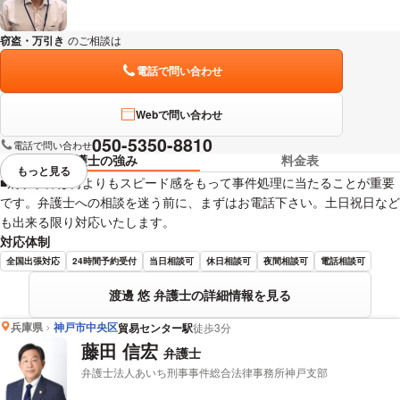
窃盗・万引き
のご相談は
下記のリンクからお問い合わせください。
電話で問い合わせ
Webで問い合わせ
050-5350-8810
電話で問い合わせ
弁護士の強み
料金表
もっと見る
視覚的に省略されている要素を
■刑事事件は何よりもスピード感をもって事件処理に当たることが重要
です。弁護士への相談を迷う前に、まずはお電話下さい。土日祝日など
も出来る限り対応いたします。
対応体制
全国出張対応
24時間予約受付
当日相談可
休日相談可
夜間相談可
電話相談可
渡邊 悠 弁護士の詳細情報を見る
兵庫県
神戸市中央区
貿易センター駅
徒歩3分
藤田 信宏
弁護士
弁護士法人あいち刑事事件総合法律事務所神戸支部