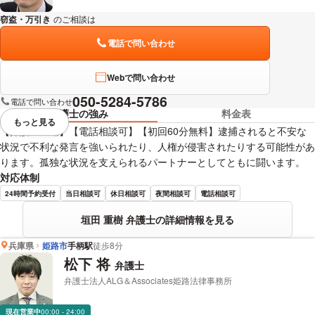
窃盗・万引き
のご相談は
下記のリンクからお問い合わせください。
電話で問い合わせ
Webで問い合わせ
050-5284-5786
電話で問い合わせ
弁護士の強み
料金表
もっと見る
視覚的に省略されている要素を
【弁護士直通】【電話相談可】【初回60分無料】逮捕されると不安な
状況で不利な発言を強いられたり、人権が侵害されたりする可能性があ
ります。孤独な状況を支えられるパートナーとしてともに闘います。
対応体制
24時間予約受付
当日相談可
休日相談可
夜間相談可
電話相談可
垣田 重樹 弁護士の詳細情報を見る
兵庫県
姫路市
手柄駅
徒歩8分
松下 将
弁護士
弁護士法人ALG＆Associates姫路法律事務所
現在営業中
00:00 - 24:00