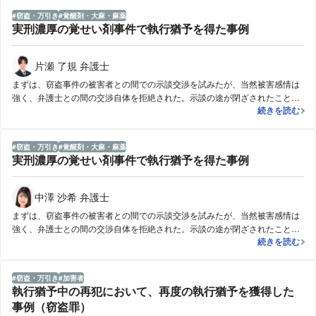
窃盗・万引き
覚醒剤・大麻・麻薬
実刑濃厚の覚せい剤事件で執行猶予を得た事例
片瀬 了規 弁護士
まずは、窃盗事件の被害者との間での示談交渉を試みたが、当然被害感情は
強く、弁護士との間の交渉自体を拒絶された。示談の途が閉ざされたこと
実刑濃厚の覚
続きを読む
で、反省を示し更生環境を整える方針を固めた。単身生活だったが、起訴後
速やかに保釈し、実家へ転居を行い、両親の監督下へ生活環境を移した。加
えて、依頼者には薬物依存傾向がみられたため、依存症脱却支援機関へ弁護
窃盗・万引き
覚醒剤・大麻・麻薬
人から連絡を図り、集団ミーティング・カウンセリングのため定期的に通所
実刑濃厚の覚せい剤事件で執行猶予を得た事例
を継続した。公判期日には、情状証人として母親、支援施設職員に出廷いた
だき、依頼者の更生環境と今後の更生可能性について証言いただきました。
中澤 沙希 弁護士
まずは、窃盗事件の被害者との間での示談交渉を試みたが、当然被害感情は
強く、弁護士との間の交渉自体を拒絶された。示談の途が閉ざされたこと
実刑濃厚の覚
続きを読む
で、反省を示し更生環境を整える方針を固めた。単身生活だったが、起訴後
速やかに保釈し、実家へ転居を行い、両親の監督下へ生活環境を移した。加
えて、依頼者には薬物依存傾向がみられたため、依存症脱却支援機関へ弁護
窃盗・万引き
加害者
人から連絡を図り、集団ミーティング・カウンセリングのため定期的に通所
執行猶予中の再犯において、再度の執行猶予を獲得した
を継続した。公判期日には、情状証人として母親、支援施設職員に出廷いた
事例（窃盗罪）
だき、依頼者の更生環境と今後の更生可能性について証言いただきました。