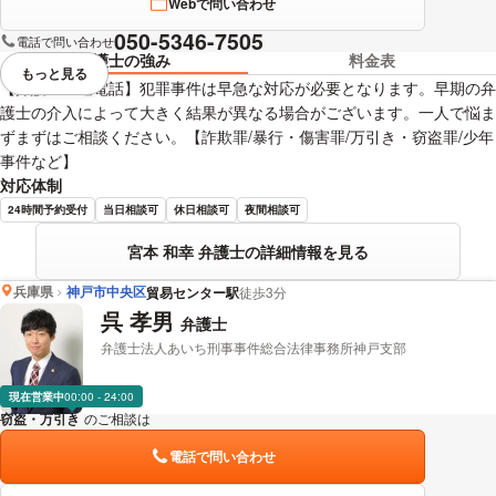
Webで問い合わせ
050-5346-7505
電話で問い合わせ
弁護士の強み
料金表
もっと見る
視覚的に省略されている要素を
【弁護士直通電話】犯罪事件は早急な対応が必要となります。早期の弁
護士の介入によって大きく結果が異なる場合がございます。一人で悩ま
ずまずはご相談ください。【詐欺罪/暴行・傷害罪/万引き・窃盗罪/少年
事件など】
対応体制
24時間予約受付
当日相談可
休日相談可
夜間相談可
宮本 和幸 弁護士の詳細情報を見る
兵庫県
神戸市中央区
貿易センター駅
徒歩3分
呉 孝男
弁護士
弁護士法人あいち刑事事件総合法律事務所神戸支部
現在営業中
00:00 - 24:00
窃盗・万引き
のご相談は
下記のリンクからお問い合わせください。
電話で問い合わせ