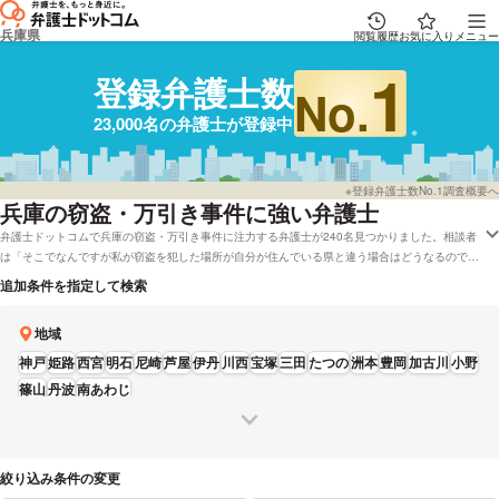
兵庫県
閲覧履歴
お気に入り
メニュー
1
登録弁護士数
No.
23,000名の弁護士が登録中
※登録弁護士数No.1調査概要へ
兵庫
の窃盗・万引き事件に強い弁護士
弁護士ドットコムで兵庫の窃盗・万引き事件に注力する弁護士が240名見つかりました。相談者
は「そこでなんですが私が窃盗を犯した場所が自分が住んでいる県と違う場合はどうなるので
しょうか?」「会社のデータを勝手に処分または持ち出しする行為は窃盗罪になりますか?」な
追加条件を指定して検索
どの質問を抱えております。弁護士ドットコムでは弁護士費用をカード払いで受付している弁護
士や兵庫で初回相談を無料で対応してくれる弁護士といった色々な希望の条件で調べることがで
地域
きます。例えば「口コミの評価が高い窃盗・万引き事件で強い弁護士や弁護士の選び方は詳しく
リサーチしたけれど、兵庫周辺の弁護士を費用で検討したい」などの依頼にも応じることができ
神戸
姫路
西宮
明石
尼崎
芦屋
伊丹
川西
宝塚
三田
たつの
洲本
豊岡
加古川
小野
ます。弁護士の中には「当事務所は、突然のことに戸惑うご家族のお気持ちにも寄り添いフォ
篠山
丹波
南あわじ
ローすることを心がけております。」とおっしゃる方もおります。窃盗・万引き事件で心配事が
ある方は弁護士ドットコムに登録全弁護士22,835人から、英語などの対応言語や資格などの希
望を考慮して、希望に適した弁護士、法律事務所に電話またはメールをしてみることをおすすめ
します。
絞り込み条件の変更