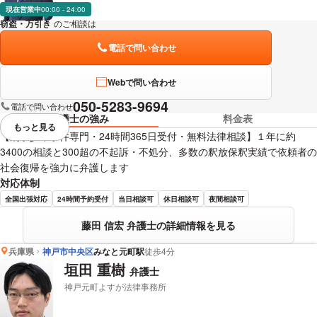
現在営業中
00:00 - 24:00
窃盗・万引き
のご相談は
下記のリンクからお問い合わせください。
電話で問い合わせ
Webで問い合わせ
050-5283-9694
電話で問い合わせ
弁護士の強み
料金表
もっと見る
視覚的に省略されている要素を
【刑事少年事件専門・24時間365日受付・無料法律相談】１年に約
3400の相談と300超の不起訴・不処分、多数の釈放保釈実績で依頼者の
社会復帰を強力に弁護します
対応体制
全国出張対応
24時間予約受付
当日相談可
休日相談可
夜間相談可
藤田 信宏 弁護士の詳細情報を見る
兵庫県
神戸市中央区
みなと元町駅
徒歩4分
垣田 重樹
弁護士
神戸元町よすが法律事務所