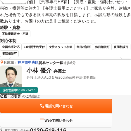
視覚的に省略されている要素を
【☆口コミ高評価】【刑事専門HP有】【痴漢・盗撮・強制わいせつ・
窃盗・横領等に注力】【弁護士費用にこだわり】ご家族が突然、逮捕さ
れた場合でもできる限り早期の釈放を目指します。示談活動の経験も多
数あります。お困りの方は是非ご相談くださいませ。
経験・資格
不動産鑑定士・宅建
対応体制
全国出張対応
24時間予約受付
女性スタッフ在籍
当日相談可
休日相談可
夜間相談可
電話相談可
兵庫県
神戸市中央区
貿易センター駅
徒歩6分
金﨑 正行 弁護士の詳細情報を見る
小林 優介
弁護士
弁護士法人ALG＆Associates神戸法律事務所
現在営業中
00:00 - 24:00
窃盗・万引き
のご相談は
下記のリンクからお問い合わせください。
電話で問い合わせ
Webで問い合わせ
0120-519-116
電話で問い合わせ