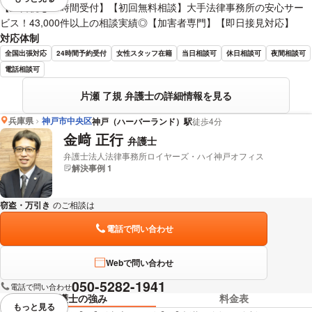
視覚的に省略されている要素を
【土日祝も24時間受付】【初回無料相談】大手法律事務所の安心サー
ビス！43,000件以上の相談実績◎【加害者専門】【即日接見対応】
対応体制
全国出張対応
24時間予約受付
女性スタッフ在籍
当日相談可
休日相談可
夜間相談可
電話相談可
片瀬 了規 弁護士の詳細情報を見る
兵庫県
神戸市中央区
神戸（ハーバーランド）駅
徒歩4分
金﨑 正行
弁護士
弁護士法人法律事務所ロイヤーズ・ハイ神戸オフィス
解決事例 1
窃盗・万引き
のご相談は
下記のリンクからお問い合わせください。
電話で問い合わせ
Webで問い合わせ
050-5282-1941
電話で問い合わせ
弁護士の強み
料金表
もっと見る