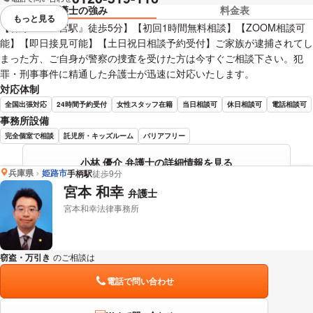
弁護士の強み
料金表
もっと見る
視覚的に省略されている要素を
【各線『三ノ宮駅』徒歩5分】【初回1時間無料相談】【ZOOM相談可
能】【即日接見可能】【土日祝日相談予約受付】ご家族が逮捕されてし
まった方、ご自身が警察の捜査を受けた方は今すぐご相談下さい。犯
罪・刑事事件に精通した弁護士が迅速に対応いたします。
対応体制
全国出張対応
24時間予約受付
女性スタッフ在籍
当日相談可
休日相談可
電話相談可
事務所設備
完全個室で相談
託児所・キッズルーム
バリアフリー
小林 優介 弁護士の詳細情報を見る
兵庫県
姫路市
手柄駅
徒歩9分
宮本 和幸
弁護士
宮本和幸法律事務所
窃盗・万引き
のご相談は
下記のリンクからお問い合わせください。
電話で問い合わせ