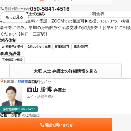
050-5841-4516
電話で問い合わせ
弁護士の強み
料金表
もっと見る
視覚的に省略されている要素を
初回相談1時間無料／電話・ZOOMでの相談可▶︎盗撮、わいせつ、横領
事件等に強み。早期の身柄解放や示談交渉の実績多数！お早めにご相談
ください【神戸・三宮駅】
対応体制
24時間予約受付
女性スタッフ在籍
夜間相談可
電話相談可
事務所設備
完全個室で相談
大垣 人士 弁護士の詳細情報を見る
兵庫県
尼崎市
塚口駅
徒歩2分
西山 勝博
弁護士
エイト法律事務所
現在営業中
00:00 - 24:00
窃盗・万引き
のご相談は
下記のリンクからお問い合わせください。
電話で問い合わせ