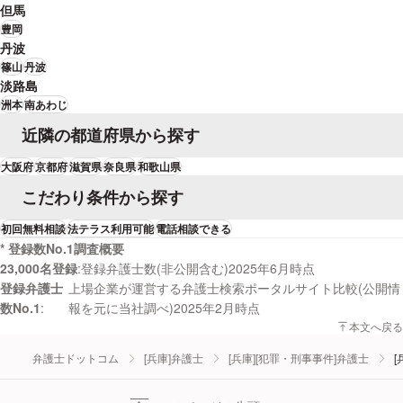
但馬
豊岡
丹波
篠山
丹波
淡路島
洲本
南あわじ
近隣の都道府県から探す
大阪府
京都府
滋賀県
奈良県
和歌山県
こだわり条件から探す
初回無料相談
法テラス利用可能
電話相談できる
* 登録数No.1調査概要
23,000名登録
登録弁護士数(非公開含む)2025年6月時点
登録弁護士
上場企業が運営する弁護士検索ポータルサイト比較(公開情
数No.1
報を元に当社調べ)2025年2月時点
本文へ戻る
弁護士ドットコム
[兵庫]弁護士
[兵庫][犯罪・刑事事件]弁護士
[