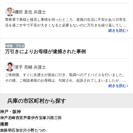
磯田 直也 弁護士
警察署で奥様と接見し事情を伺ったところ、老後の生活に不安があり日常生
活を過ごす中で不安が大きくなると必要もないのに万引きを繰り返してしま
執行猶予中の
続きを読む
うということで、単なる金銭目的の犯行ではなく、病的な原因があることが
強く疑われました。また、奥様やご家族にはこの状況を改善したいという意
思がありましたが、これまで度々有罪判決を受ける中でも弁護人や裁判所か
窃盗・万引き
ら適切な治療を受けることについて案内を受けたことはないということでし
万引きによりお母様が逮捕された事例
た。そのため、検察官や裁判所に対して速やかに治療を開始することを約束
して身柄開放を行い、当事務所と協力関係にある専門のクリニックを紹介し
て治療を行いました。結果的に、裁判所も更生や再犯防止に向けた奥様やご
濱手 亮輔 弁護士
家族の努力を評価してくださり、再度の執行猶予となりました。
ご依頼後、すぐに弁護士が面会に行き、取調べのアドバイスを行いました。
その後、ご相談者様のお母様は、勾留され、起訴されてしまいましたが、弁
万引きにより
続きを読む
護士が保釈の手続きをとり、釈放されました。そして、裁判が始まるまで
に、弁護士が被害店舗と連絡をとり、示談をしてもらうことができました。
また、ご相談者様のお母様は、過去に何度も万引きをしたことがあるとのこ
兵庫の市区町村から探す
とでしたので、専門のカウンセリングを受けてもらい、その結果を裁判所に
提出しました。その結果、ご相談者様のお母様は、執行猶予となり、刑務所
神戸・阪神
に行かずにすみました。
神戸
尼崎
西宮
芦屋
伊丹
宝塚
川西
三田
播磨
姫路
明石
加古川
小野
たつの