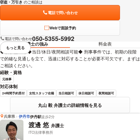
窃盗・万引き
のご相談は
下記のリンクからお問い合わせください。
電話で問い合わせ
Webで面談予約
050-5355-5992
電話で問い合わせ
弁護士の強み
料金表
もっと見る
視覚的に省略されている要素を
◆検事歴25年◆当日/休日/夜間相談可能◆ 刑事事件では、初期の段階
で的確な見通しを立て、迅速に対応することが必要不可欠です。まずは
ご相談ください。
経験・資格
元検事
対応体制
24時間予約受付
女性スタッフ在籍
当日相談可
休日相談可
夜間相談可
丸山 毅 弁護士の詳細情報を見る
兵庫県
伊丹市
伊丹駅
徒歩2分
渡邊 悠
弁護士
ITO法律事務所