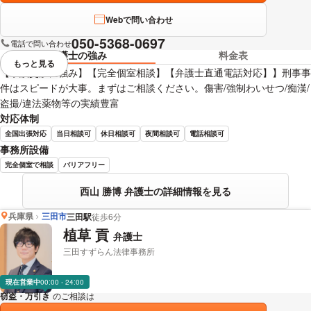
Webで問い合わせ
050-5368-0697
電話で問い合わせ
弁護士の強み
料金表
もっと見る
視覚的に省略されている要素を
【示談交渉に強み】【完全個室相談】【弁護士直通電話対応】】刑事事
件はスピードが大事。まずはご相談ください。傷害/強制わいせつ/痴漢/
盗撮/違法薬物等の実績豊富
対応体制
全国出張対応
当日相談可
休日相談可
夜間相談可
電話相談可
事務所設備
完全個室で相談
バリアフリー
西山 勝博 弁護士の詳細情報を見る
兵庫県
三田市
三田駅
徒歩6分
植草 貢
弁護士
三田すずらん法律事務所
現在営業中
00:00 - 24:00
窃盗・万引き
のご相談は
下記のリンクからお問い合わせください。