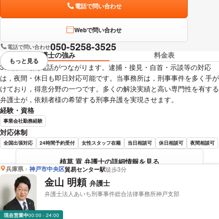
電話で問い合わせ
Webで問い合わせ
050-5258-3525
電話で問い合わせ
弁護士の強み
料金表
もっと見る
視覚的に省略されている要素を
365日24時間電話がつながります。逮捕・接見・自首・示談等の対応
は，夜間・休日も即日対応可能です。当事務所は，刑事事件を多く手が
けており，得意分野の一つです。多くの解決実績と高い専門性を有する
弁護士が，依頼者様の希望する刑事弁護を実現させます。
経験・資格
事業会社勤務経験
対応体制
全国出張対応
24時間予約受付
女性スタッフ在籍
当日相談可
休日相談可
夜間相談可
植草 貢 弁護士の詳細情報を見る
兵庫県
神戸市中央区
貿易センター駅
徒歩3分
金山 明頼
弁護士
弁護士法人あいち刑事事件総合法律事務所神戸支部
現在営業中
00:00 - 24:00