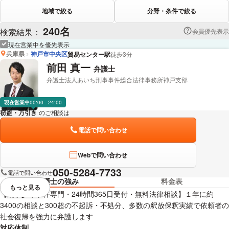
地域で絞る
分野・条件で絞る
240名
検索結果：
会員優先表示
現在営業中を優先表示
兵庫県
神戸市中央区
貿易センター駅
徒歩3分
前田 真一
弁護士
弁護士法人あいち刑事事件総合法律事務所神戸支部
現在営業中
00:00 - 24:00
窃盗・万引き
のご相談は
下記のリンクからお問い合わせください。
電話で問い合わせ
Webで問い合わせ
050-5284-7733
電話で問い合わせ
弁護士の強み
料金表
もっと見る
視覚的に省略されている要素を
【刑事少年事件専門・24時間365日受付・無料法律相談】１年に約
3400の相談と300超の不起訴・不処分、多数の釈放保釈実績で依頼者の
社会復帰を強力に弁護します
対応体制