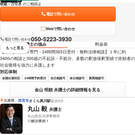
窃盗・万引き
のご相談は
下記のリンクからお問い合わせください。
電話で問い合わせ
Webで問い合わせ
050-5223-3930
電話で問い合わせ
弁護士の強み
料金表
もっと見る
視覚的に省略されている要素を
【刑事少年事件専門・24時間365日受付・無料法律相談】１年に約
3400の相談と300超の不起訴・不処分、多数の釈放保釈実績で依頼者の
社会復帰を強力に弁護します
対応体制
全国出張対応
24時間予約受付
当日相談可
休日相談可
夜間相談可
金山 明頼 弁護士の詳細情報を見る
兵庫県
西宮市
さくら夙川駅
徒歩4分
丸山 毅
弁護士
丸山総合法律事務所
解決事例 1