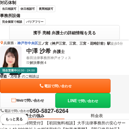
対応体制
当日相談可
休日相談可
夜間相談可
事務所設備
完全個室で相談
バリアフリー
濱手 亮輔 弁護士の詳細情報を見る
兵庫県
神戸市中央区
三ノ宮（神戸三宮、三宮、三宮・花時計前）駅
徒歩5分
中澤 沙希
弁護士
春田法律事務所神戸オフィス
解決事例 4
現在営業中
00:00 - 24:00
窃盗・万引き
のご相談は
下記のリンクからお問い合わせください。
電話で問い合わせ
LINE
Webで問い合わせ
で問い合わせ
050-5827-6264
電話で問い合わせ
弁護士の強み
料金表
もっと見る
視覚的に省略されている要素を
【土日祝も24時間受付】【初回無料相談】大手法律事務所の安心サー
ビス！43,000件以上の相談実績◎【加害者専門】【即日接見対応】