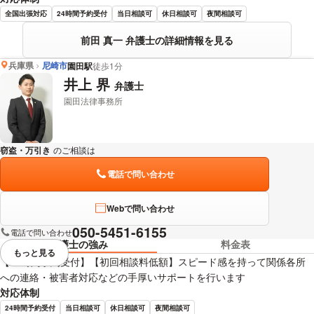
全国出張対応
24時間予約受付
当日相談可
休日相談可
夜間相談可
前田 真一 弁護士の詳細情報を見る
兵庫県
尼崎市
園田駅
徒歩1分
井上 界
弁護士
園田法律事務所
窃盗・万引き
のご相談は
下記のリンクからお問い合わせください。
電話で問い合わせ
Webで問い合わせ
050-5451-6155
電話で問い合わせ
弁護士の強み
料金表
もっと見る
視覚的に省略されている要素を
【24時間予約受付】【初回相談料低額】スピード感を持って関係各所
への連絡・被害者対応などの手厚いサポートを行います
対応体制
24時間予約受付
当日相談可
休日相談可
夜間相談可