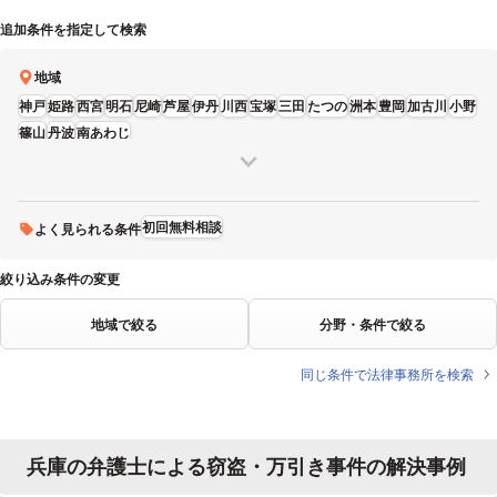
追加条件を指定して検索
地域
神戸
姫路
西宮
明石
尼崎
芦屋
伊丹
川西
宝塚
三田
たつの
洲本
豊岡
加古川
小野
篠山
丹波
南あわじ
初回無料相談
よく見られる条件
絞り込み条件の変更
地域で絞る
分野・条件で絞る
同じ条件で法律事務所を検索
兵庫の弁護士による窃盗・万引き事件の解決事例