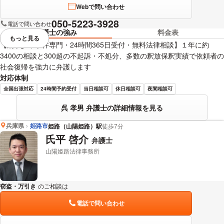
Webで問い合わせ
050-5223-3928
電話で問い合わせ
弁護士の強み
料金表
もっと見る
視覚的に省略されている要素を
【刑事少年事件専門・24時間365日受付・無料法律相談】１年に約
3400の相談と300超の不起訴・不処分、多数の釈放保釈実績で依頼者の
社会復帰を強力に弁護します
対応体制
全国出張対応
24時間予約受付
当日相談可
休日相談可
夜間相談可
呉 孝男 弁護士の詳細情報を見る
兵庫県
姫路市
姫路（山陽姫路）駅
徒歩7分
氏平 啓介
弁護士
山陽姫路法律事務所
窃盗・万引き
のご相談は
下記のリンクからお問い合わせください。
電話で問い合わせ