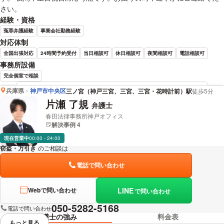
さい。
経験・資格
冤罪弁護経験
事業会社勤務経験
対応体制
全国出張対応
24時間予約受付
当日相談可
休日相談可
夜間相談可
電話相談可
事務所設備
完全個室で相談
兵庫県
神戸市中央区
三ノ宮（神戸三宮、三宮、三宮・花時計前）駅
徒歩5分
木島 裕介 弁護士の詳細情報を見る
片瀬 了規
弁護士
春田法律事務所神戸オフィス
解決事例 4
現在営業中
00:00 - 24:00
窃盗・万引き
のご相談は
下記のリンクからお問い合わせください。
電話で問い合わせ
LINE
Webで問い合わせ
で問い合わせ
050-5282-5168
電話で問い合わせ
弁護士の強み
料金表
もっと見る