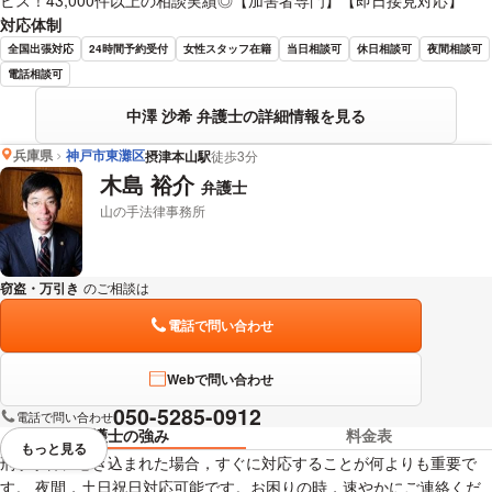
対応体制
全国出張対応
24時間予約受付
女性スタッフ在籍
当日相談可
休日相談可
夜間相談可
電話相談可
中澤 沙希 弁護士の詳細情報を見る
兵庫県
神戸市東灘区
摂津本山駅
徒歩3分
木島 裕介
弁護士
山の手法律事務所
窃盗・万引き
のご相談は
下記のリンクからお問い合わせください。
電話で問い合わせ
Webで問い合わせ
050-5285-0912
電話で問い合わせ
弁護士の強み
料金表
もっと見る
視覚的に省略されている要素を
刑事事件に巻き込まれた場合，すぐに対応することが何よりも重要で
す。 夜間，土日祝日対応可能です。お困りの時，速やかにご連絡くだ