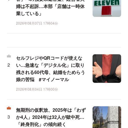
婦は不起訴…本部「店舗は一時休
業している」
2026年08月07日 17時04分
セルフレジやQRコードが使えな
い…急速な「デジタル化」に取り
残される60代母、結婚をためらう
娘の苦悩 #マイノーマル
2026年08月04日 17時00分
無期刑の仮釈放、2025年は「わず
か4人」2024年は32人が獄中死…
「終身刑化」の傾向続く