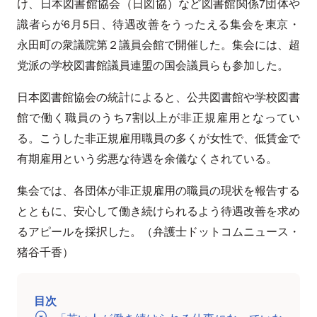
け、日本図書館協会（日図協）など図書館関係7団体や
識者らが6月5日、待遇改善をうったえる集会を東京・
永田町の衆議院第２議員会館で開催した。集会には、超
党派の学校図書館議員連盟の国会議員らも参加した。
日本図書館協会の統計によると、公共図書館や学校図書
館で働く職員のうち7割以上が非正規雇用となってい
る。こうした非正規雇用職員の多くが女性で、低賃金で
有期雇用という劣悪な待遇を余儀なくされている。
集会では、各団体が非正規雇用の職員の現状を報告する
とともに、安心して働き続けられるよう待遇改善を求め
るアピールを採択した。（弁護士ドットコムニュース・
猪谷千香）
目次