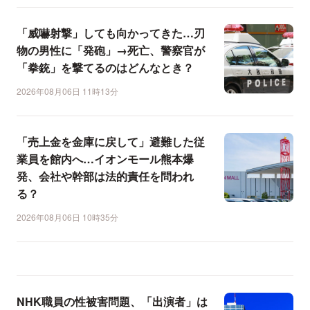
「威嚇射撃」しても向かってきた…刃
物の男性に「発砲」→死亡、警察官が
「拳銃」を撃てるのはどんなとき？
2026年08月06日 11時13分
「売上金を金庫に戻して」避難した従
業員を館内へ…イオンモール熊本爆
発、会社や幹部は法的責任を問われ
る？
2026年08月06日 10時35分
NHK職員の性被害問題、「出演者」は