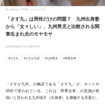
妻（kapinon / PIXTA）※イメージです
「さす九」は男性だけの問題？ 九州出身妻
から「女々しい」、九州男児と比較される関
東生まれ夫のモヤモヤ
2025年03月17日 10時10分
#さす九
#さすが九州
#九州男児
#男尊女卑
「さすが九州」の略語である「さす九」が、ネットや
SNSで使われている。これは「男尊女卑」の意識が根
強いと言われる九州地方（出身者）を揶揄する言葉だ。