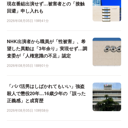
現在番組出演せず…被害者との「接触
回避」申し入れも
2026年08月05日 19時41分
NHK出演者から職員が「性被害」、希
望した異動は「3年余り」実現せず…調
査委が「人権意識の不足」認定
2026年08月05日 18時01分
「パパ活男はしばかれてもいい」強盗
殺人で懲役20年…16歳少年の「誤った
正義感」と成育歴
2026年08月05日 10時58分