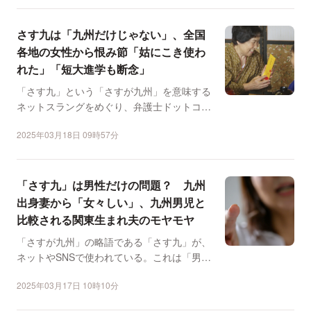
さす九は「九州だけじゃない」、全国
各地の女性から恨み節「姑にこき使わ
れた」「短大進学も断念」
「さす九」という「さすが九州」を意味する
ネットスラングをめぐり、弁護士ドットコム
ニュースはLINEを...
2025年03月18日 09時57分
「さす九」は男性だけの問題？ 九州
出身妻から「女々しい」、九州男児と
比較される関東生まれ夫のモヤモヤ
「さすが九州」の略語である「さす九」が、
ネットやSNSで使われている。これは「男尊
女卑」の意識が根強...
2025年03月17日 10時10分