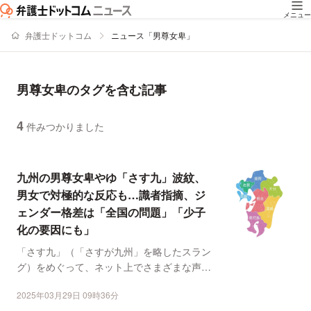
メニュー
弁護士ドットコム
ニュース「男尊女卑」
男尊女卑のタグを含む記事
4
件みつかりました
ニュースの新着順の一覧
九州の男尊女卑やゆ「さす九」波紋、
男女で対極的な反応も…識者指摘、ジ
ェンダー格差は「全国の問題」「少子
化の要因にも」
「さす九」（「さすが九州」を略したスラン
グ）をめぐって、ネット上でさまざまな声が
上がっている。弁護士...
2025年03月29日 09時36分