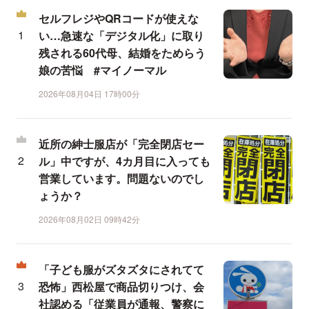
セルフレジやQRコードが使えな
い…急速な「デジタル化」に取り
残される60代母、結婚をためらう
娘の苦悩 #マイノーマル
2026年08月04日 17時00分
近所の紳士服店が「完全閉店セー
ル」中ですが、4カ月目に入っても
営業しています。問題ないのでし
ょうか？
2026年08月02日 09時42分
「子ども服がズタズタにされてて
恐怖」西松屋で商品切りつけ、会
社認める「従業員が通報、警察に