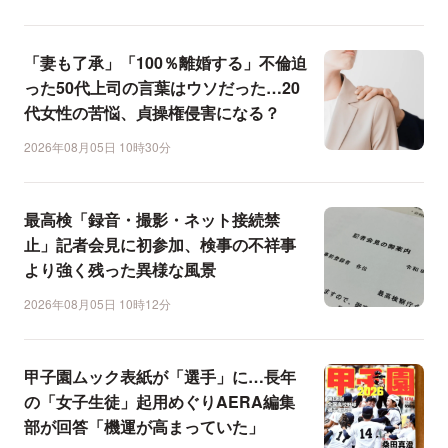
「妻も了承」「100％離婚する」不倫迫
った50代上司の言葉はウソだった…20
代女性の苦悩、貞操権侵害になる？
2026年08月05日 10時30分
最高検「録音・撮影・ネット接続禁
止」記者会見に初参加、検事の不祥事
より強く残った異様な風景
2026年08月05日 10時12分
甲子園ムック表紙が「選手」に…長年
の「女子生徒」起用めぐりAERA編集
部が回答「機運が高まっていた」