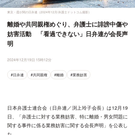
東京・霞が関の日弁連（2024年12月/弁護士ドットコム撮影）
離婚や共同親権めぐり、弁護士に誹謗中傷や
妨害活動 「看過できない」日弁連が会長声
明
2024年12月19日 15時12分
#日弁連
#共同親権
#離婚
#業務妨害
日本弁護士連合会（日弁連／渕上玲子会長）は12月19
日、「弁護士に対する業務妨害、特に離婚・男女問題に
関する事件に係る業務妨害に関する会長声明」を公表し
た。