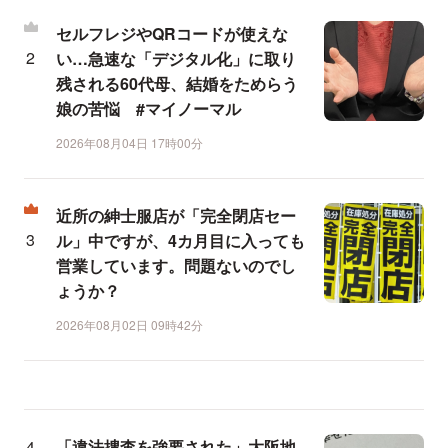
セルフレジやQRコードが使えな
い…急速な「デジタル化」に取り
残される60代母、結婚をためらう
娘の苦悩 #マイノーマル
2026年08月04日 17時00分
近所の紳士服店が「完全閉店セー
ル」中ですが、4カ月目に入っても
営業しています。問題ないのでし
ょうか？
2026年08月02日 09時42分
「違法捜査を強要された」大阪地