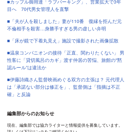
■カップル御用達「ラブパーキング」、営業拡大で3年
目へ 70代男女管理人を直撃
■「夫が人を殺しました」妻が110番 復縁を拒んだ元
不倫相手を殺害…身勝手すぎる男の虚しい弁明
■「床が鏡で下着丸見え」施設で撮影された画像拡散
■温泉コンパニオンの接待「正直、関わりたくない」 男
性客に「貸切風呂のカギ」渡す仲居の苦悩、旅館の"黙
認ルール”は違法か
■伊藤詩織さん監督映画めぐる双方の主張は？ 元代理人
は「承諾ない部分は修正を」、監督側は「指摘は不正
確」と反論
編集部からのお知らせ
現在、編集部では協力ライターと情報提供を募集しています。
詳しくは下記リンクをご確認ください。