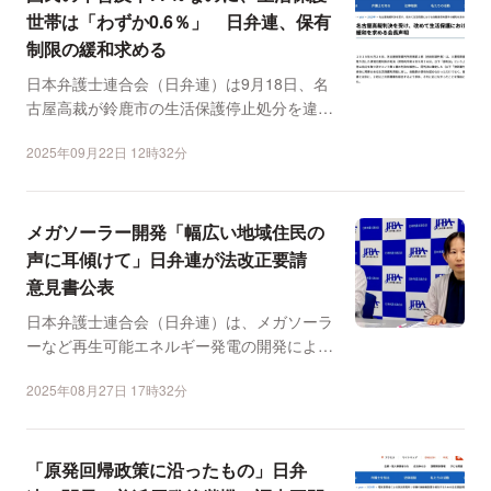
世帯は「わずか0.6％」 日弁連、保有
制限の緩和求める
日本弁護士連合会（日弁連）は9月18日、名
古屋高裁が鈴鹿市の生活保護停止処分を違法
として取り消した判...
2025年09月22日 12時32分
メガソーラー開発「幅広い地域住民の
声に耳傾けて」日弁連が法改正要請
意見書公表
日本弁護士連合会（日弁連）は、メガソーラ
ーなど再生可能エネルギー発電の開発による
環境や住民の生活への...
2025年08月27日 17時32分
「原発回帰政策に沿ったもの」日弁