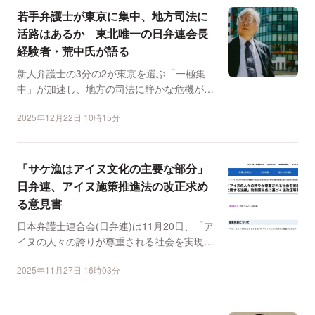
若手弁護士が東京に集中、地方司法に
活路はあるか 東北唯一の日弁連会長
経験者・荒中氏が語る
新人弁護士の3分の2が東京を選ぶ「一極集
中」が加速し、地方の司法に静かな危機が迫
りつつある。東北で唯...
2025年12月22日 10時15分
「サケ漁はアイヌ文化の主要な部分」
日弁連、アイヌ施策推進法の改正求め
る意見書
日本弁護士連合会(日弁連)は11月20日、「ア
イヌの人々の誇りが尊重される社会を実現す
るための施策の...
2025年11月27日 16時03分