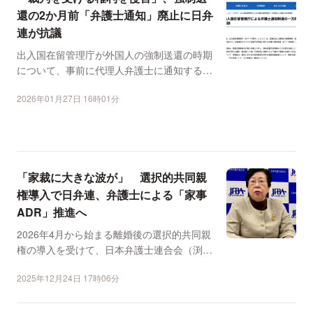
還の2か月前「弁護士通知」廃止に日弁
連が抗議
出入国在留管理庁が外国人の強制送還の時期
について、事前に代理人弁護士に通知する制
度を廃止する意向を固...
2026年01月27日 16時01分
「家裁に大きな波が」 選択的共同親
権導入で日弁連、弁護士による「家事
ADR」推進へ
2026年4月から始まる離婚後の選択的共同親
権の導入を受けて、日本弁護士連合会（渕上
玲子会長）は、家...
2025年12月24日 17時06分