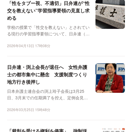
「性をタブー視、不適切」日弁連が“性
交を教えない”学習指導要領の見直し求
める
学校の授業で「性交を教えない」とされてい
る現行の学習指導要領について、日弁連（松
田純一会長）は4月1...
2026年04月13日 17時08分
日弁連・渕上会長が退任へ 女性弁護
士の都市集中に懸念 支援制度つくり
地方行き後押し
日本弁護士連合会の渕上玲子会長は3月25
日、3月末での任期満了を控え、定例会見を
行った。 「再審法...
2026年03月25日 15時48分
「裁判を受ける権利を侵害」、強制送