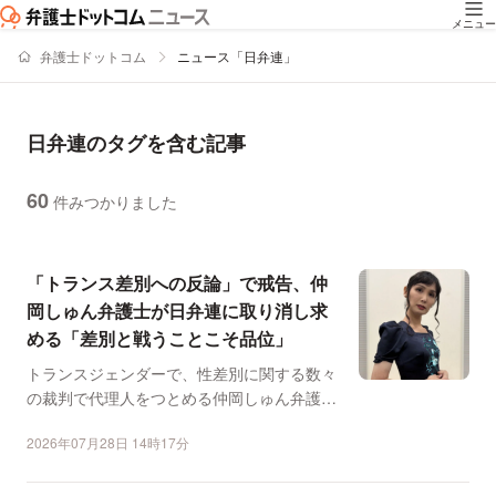
メニュー
弁護士ドットコム
ニュース「日弁連」
日弁連のタグを含む記事
60
件みつかりました
ニュースの新着順の一覧
「トランス差別への反論」で戒告、仲
岡しゅん弁護士が日弁連に取り消し求
める「差別と戦うことこそ品位」
トランスジェンダーで、性差別に関する数々
の裁判で代理人をつとめる仲岡しゅん弁護士
が7月27日、大阪弁...
2026年07月28日 14時17分