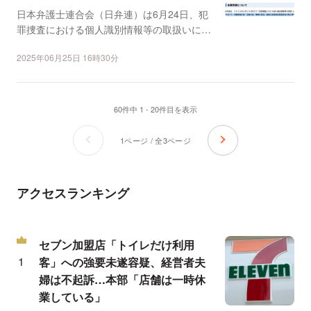
日本弁護士連合会（日弁連）は6月24日、犯
罪捜査における個人識別情報等の取扱いに関
する意見書を内閣総...
2025年06月25日 16時30分
60件中 1 - 20件目を表示
1ページ / 全3ページ
アクセスランキング
セブン加盟店「トイレだけ利用
客」への強要未遂容疑、経営者夫
婦は不起訴…本部「店舗は一時休
業している」