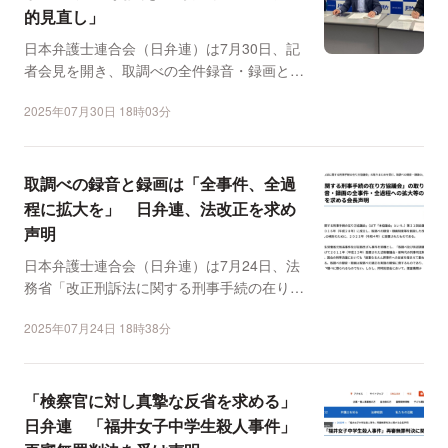
的見直し」
日本弁護士連合会（日弁連）は7月30日、記
者会見を開き、取調べの全件録音・録画と取
り調べの弁護人立会...
2025年07月30日 18時03分
取調べの録音と録画は「全事件、全過
程に拡大を」 日弁連、法改正を求め
声明
日本弁護士連合会（日弁連）は7月24日、法
務省「改正刑訴法に関する刑事手続の在り方
協議会」の取りまと...
2025年07月24日 18時38分
「検察官に対し真摯な反省を求める」
日弁連 「福井女子中学生殺人事件」