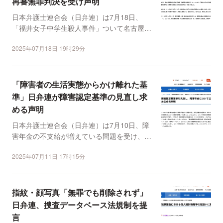
再審無罪判決を受け声明
日本弁護士連合会（日弁連）は7月18日、
「福井女子中学生殺人事件」ついて名古屋高
等裁判所金沢支部が前...
2025年07月18日 19時29分
「障害者の生活実態からかけ離れた基
準」日弁連が障害認定基準の見直し求
める声明
日本弁護士連合会（日弁連）は7月10日、障
害年金の不支給が増えている問題を受け、障
害認定基準等の見直...
2025年07月11日 17時15分
指紋・顔写真「無罪でも削除されず」
日弁連、捜査データベース法規制を提
言