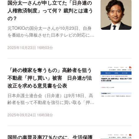
国分太一さんが申し立てた「日弁連の
人権救済制度」って何？ 裁判とは違う
の？
元TOKIOの国分太一さんが10月23日、自身
を番組から降板させた日本テレビの対応につ
いて、日本弁護...
2025年10月23日 16時03分
「終の棲家を奪うもの」高齢者を狙う
不動産「押し買い」被害 日弁連が法
改正を求める意見書を公表
日本弁護士連合会（日弁連）は9月18日、高
齢者を狙って不動産を強引に買い取る「押し
買い」被害の増加を...
2025年09月24日 16時38分
国民の車普及率77％なのに、生活保護