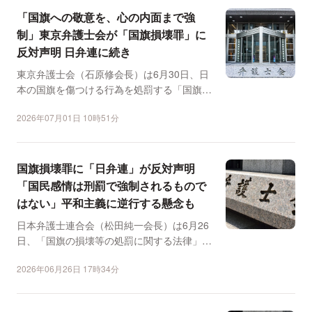
「国旗への敬意を、心の内面まで強
制」東京弁護士会が「国旗損壊罪」に
反対声明 日弁連に続き
東京弁護士会（石原修会長）は6月30日、日
本の国旗を傷つける行為を処罰する「国旗の
損壊等の処罰に関す...
2026年07月01日 10時51分
国旗損壊罪に「日弁連」が反対声明
「国民感情は刑罰で強制されるもので
はない」平和主義に逆行する懸念も
日本弁護士連合会（松田純一会長）は6月26
日、「国旗の損壊等の処罰に関する法律」案
（国旗損壊罪）の創...
2026年06月26日 17時34分