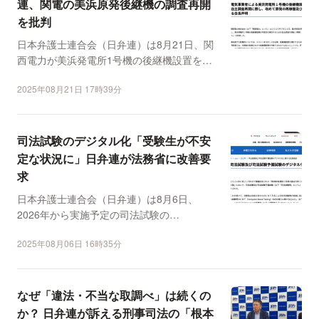
連、関電の美浜原発後継機の調査再開
を批判
日本弁護士連合会（日弁連）は8月21日、関
西電力が美浜発電所1号機の後継機設置を検
討するための自主調...
2025年08月21日 17時39分
司法試験のデジタル化「受験生が不安
定な状況に」日弁連が法務省に改善要
求
日本弁護士連合会（日弁連）は8月6日、
2026年から実施予定の司法試験の
CBT（Computer B...
2025年08月06日 16時35分
なぜ「違法・不当な取調べ」は続くの
か？ 日弁連が訴える刑事司法の「根本