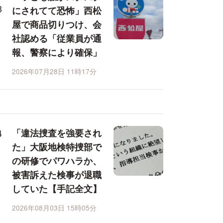
にされてて恐怖」西松
屋で商品切りつけ、会
社認める「従業員が通
報、警察により確保」
2026年07月28日 11時17分
「違法捜査を強要され
た」大阪地検特捜部で
の研修でパワハラか、
被害訴えた検事が退職
していた【手記全文】
2026年08月03日 15時05分