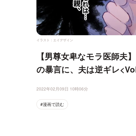
イラスト：エイデザイン
【男尊女卑なモラ医師夫
の暴言に、夫は逆ギレ<Vol
2022年02月09日 10時06分
#漫画で読む