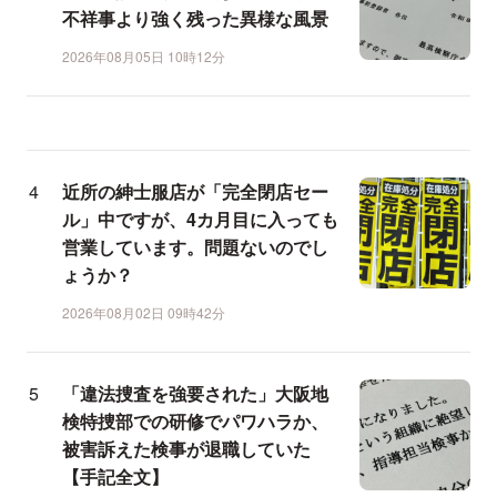
不祥事より強く残った異様な風景
2026年08月05日 10時12分
近所の紳士服店が「完全閉店セー
ル」中ですが、4カ月目に入っても
営業しています。問題ないのでし
ょうか？
2026年08月02日 09時42分
「違法捜査を強要された」大阪地
検特捜部での研修でパワハラか、
被害訴えた検事が退職していた
【手記全文】