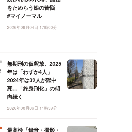
をためらう娘の苦悩
#マイノーマル
2026年08月04日 17時00分
無期刑の仮釈放、2025
年は「わずか4人」
2024年は32人が獄中
死…「終身刑化」の傾
向続く
2026年08月06日 11時39分
最高検「録音・撮影・